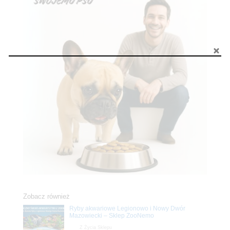
Zobacz również
Ryby akwariowe Legionowo i Nowy Dwór
Mazowiecki – Sklep ZooNemo
Z Życia Sklepu