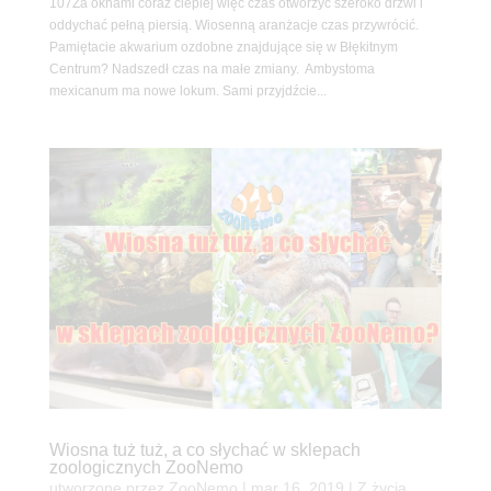
107Za oknami coraz cieplej więc czas otworzyć szeroko drzwi i
oddychać pełną piersią. Wiosenną aranżacje czas przywrócić.
Pamiętacie akwarium ozdobne znajdujące się w Błękitnym
Centrum? Nadszedł czas na małe zmiany. Ambystoma
mexicanum ma nowe lokum. Sami przyjdźcie...
Wiosna tuż tuż, a co słychać w sklepach
zoologicznych ZooNemo
utworzone przez
ZooNemo
|
mar 16, 2019
|
Z życia