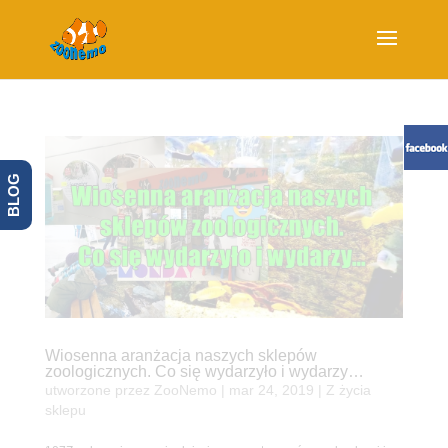
BLOG
Wiosenna aranżacja naszych sklepów
zoologicznych. Co się wydarzyło i wydarzy…
utworzone przez
ZooNemo
|
mar 24, 2019
|
Z życia
sklepu