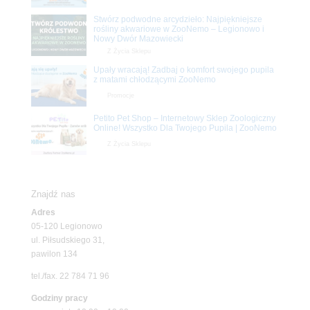
Stwórz podwodne arcydzieło: Najpiękniejsze
rośliny akwariowe w ZooNemo – Legionowo i
Nowy Dwór Mazowiecki
Z Życia Sklepu
Upały wracają! Zadbaj o komfort swojego pupila
z matami chłodzącymi ZooNemo
Promocje
Petito Pet Shop – Internetowy Sklep Zoologiczny
Online! Wszystko Dla Twojego Pupila | ZooNemo
Z Życia Sklepu
Znajdź nas
Adres
05-120 Legionowo
ul. Piłsudskiego 31,
pawilon 134
tel./fax. 22 784 71 96
Godziny pracy