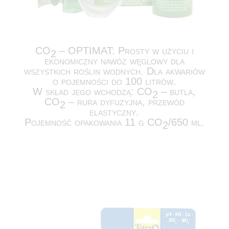
CO
– OPTIMAT: Prosty w użyciu i
2
ekonomiczny nawóz węglowy dla
wszystkich roślin wodnych. Dla akwariów
o pojemności do 100 litrów.
W skład jego wchodzą: CO
– butla,
2
CO
– rura dyfuzyjna, przewód
2
elastyczny.
Pojemność opakowania 11 g CO
/650 ml.
2