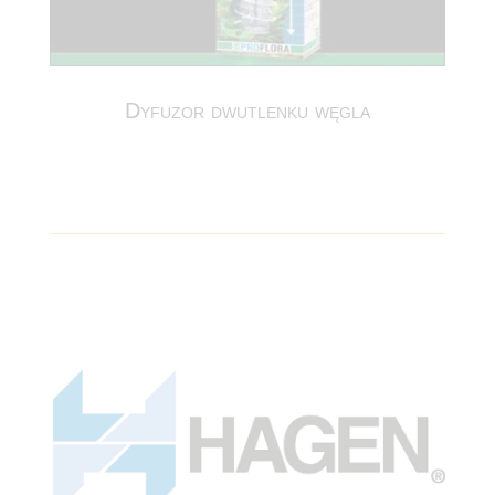
Dyfuzor dwutlenku węgla