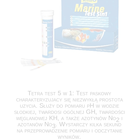
Tetra test 5 w 1: Test paskowy
charakteryzujacy się niezwykłą prostota
uzycia. Służy do pomiaru pH w wodzie
słodkiej, twardosi ogólnej GH, twardości
węglanowej KH, a także azotynów No
i
2
azotanów No
. Wystarczy kilka sekund
3
na przeprowadzenie pomiaru i odczytanie
wyników.