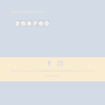
Licznik odwiedzin witryny
Zaprojektowane przez
LegioBiznes.pl
/
Zoo Nemo
wszelkie prawa
zastrzeżone