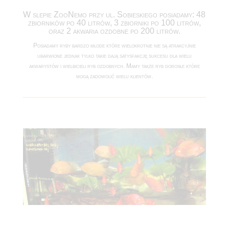
W slepie ZooNemo przy ul. Sobieskiego posiadamy: 48
zbiorników po 40 litrów, 3 zbiorniki po 100 litrów,
oraz 2 akwaria ozdobne po 200 litrów.
Posiadamy ryby bardzo młode które wielokrotnie nie są atrakcyjnie
ubarwione jednak tylko takie dają satysfakcję sukcesu dla wielu
akwarystów i wielbicieli ryb ozdobnych. Mamy także ryb dorosłe które
mogą zadowolić wielu klientów.