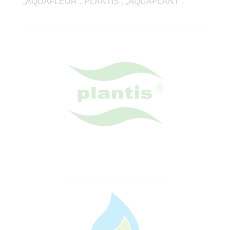
„AQUAFLEUR”,”PLANTIS”, „AQUAPLANT”.