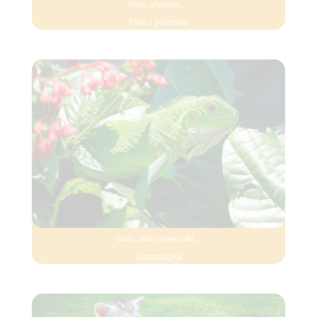
Ptaki, gryzonie…
Ptaki i gryzonie
Gady, płazy, pajęczaki…
Terrarystyka