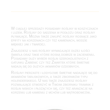
W ciągłej sprzedaży posiadamy rośliny w koszyczkach
i luzem. Rośliny do sadzenia w podłożu oraz rośliny
pływające. Można także zakupić rośliny rosnące jako
epifity na korzeniach czy też kamieniach, wodzie
miękkiej jak i twardej.
Znajdziesz u nas rośliny wymagające dużej ilości
światła oraz takie które rosną dobrze w zacienieniu.
Posiadamy duży wybór roślin szerokolistnych z
gatunku Żabienic czy też Zwartek które świetnie
nadają się do dużych akwariów ozdobnych.
Rośliny pierzaste i łodygowe świetnie nadające się do
akwariów tarliskowych, a także zbiorników typu
holenderskiego. U nas także znajdziesz rośliny
pozwalające stworzyć w Twoim zbiorniku trawnik z
roślin niskich i płożących się, czy też aranżacje na
korzeniu lub kamieniu z mchów lub wątrobowców.