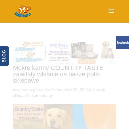
BLOG
Mokre karmy COUNTRY TASTE
zawitały właśnie na nasze półki
sklepowe
utworzone przez
ZooNemo
|
kwi 24, 2025
|
Z życia
sklepu
|
0 komentarzy