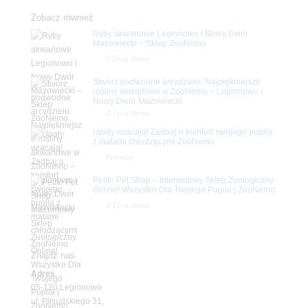
Zobacz również
Ryby akwariowe Legionowo i Nowy Dwór
Mazowiecki – Sklep ZooNemo
Z Życia Sklepu
Stwórz podwodne arcydzieło: Najpiękniejsze
rośliny akwariowe w ZooNemo – Legionowo i
Nowy Dwór Mazowiecki
Z Życia Sklepu
Upały wracają! Zadbaj o komfort swojego pupila
z matami chłodzącymi ZooNemo
Promocje
Petito Pet Shop – Internetowy Sklep Zoologiczny
Online! Wszystko Dla Twojego Pupila | ZooNemo
Z Życia Sklepu
Znajdź nas
Adres
05-120 Legionowo
ul. Piłsudskiego 31,