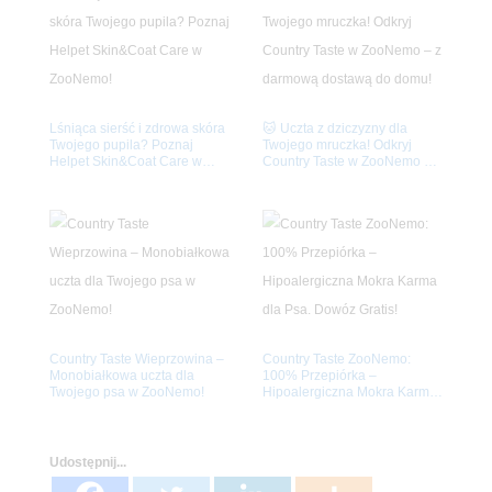
Lśniąca sierść i zdrowa skóra
🐱 Uczta z dziczyzny dla
Twojego pupila? Poznaj
Twojego mruczka! Odkryj
Helpet Skin&Coat Care w
Country Taste w ZooNemo – z
ZooNemo!
darmową dostawą do domu!
Country Taste Wieprzowina –
Country Taste ZooNemo:
Monobiałkowa uczta dla
100% Przepiórka –
Twojego psa w ZooNemo!
Hipoalergiczna Mokra Karma
dla Psa. Dowóz Gratis!
Udostępnij...