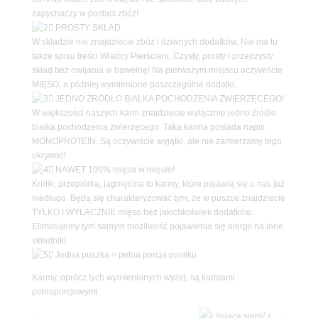
zapychaczy w postaci zbóż!
PROSTY SKŁAD
W składzie nie znajdziecie zbóż i dziwnych dodatków. Nie ma tu
także spisu treści Władcy Pierścieni. Czysty, prosty i przejrzysty
skład bez owijania w bawełnę! Na pierwszym miejscu oczywiście
MIĘSO, a później wymienione poszczególne dodatki.
JEDNO ŹRÓDŁO BIAŁKA POCHODZENIA ZWIERZĘCEGO!
W większości naszych karm znajdziecie wyłącznie jedno źródło
białka pochodzenia zwierzęcego. Taka karma posiada napis
MONOPROTEIN. Są oczywiście wyjątki, ale nie zamierzamy tego
ukrywać!
NAWET 100% mięsa w mięsie!
Królik, przepiórka, jagnięcina to karmy, które pojawią się u nas już
niedługo. Będą się charakteryzować tym, że w puszce znajdziecie
TYLKO I WYŁĄCZNIE mięso bez jakichkolwiek dodatków.
Eliminujemy tym samym możliwość pojawienia się alergii na inne
składniki.
Jedna puszka = pełna porcja posiłku
Karmy, oprócz tych wymienionych wyżej, są karmami
pełnoporcjowymi.