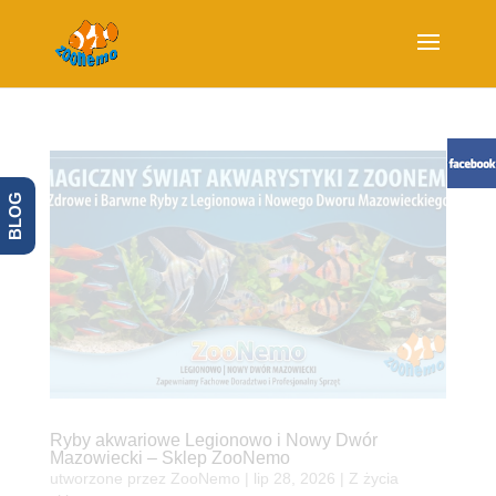
BLOG
Ryby akwariowe Legionowo i Nowy Dwór
Mazowiecki – Sklep ZooNemo
utworzone przez
ZooNemo
|
lip 28, 2026
|
Z życia