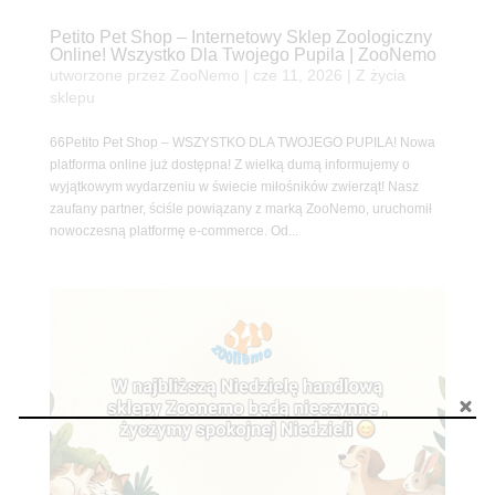
Petito Pet Shop – Internetowy Sklep Zoologiczny
Online! Wszystko Dla Twojego Pupila | ZooNemo
utworzone przez
ZooNemo
|
cze 11, 2026
|
Z życia
sklepu
66Petito Pet Shop – WSZYSTKO DLA TWOJEGO PUPILA! Nowa
platforma online już dostępna! Z wielką dumą informujemy o
wyjątkowym wydarzeniu w świecie miłośników zwierząt! Nasz
zaufany partner, ściśle powiązany z marką ZooNemo, uruchomił
nowoczesną platformę e-commerce. Od...