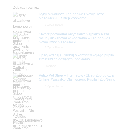
Zobacz również
Ryby akwariowe Legionowo i Nowy Dwór
Mazowiecki – Sklep ZooNemo
Z Życia Sklepu
Stwórz podwodne arcydzieło: Najpiękniejsze
rośliny akwariowe w ZooNemo – Legionowo i
Nowy Dwór Mazowiecki
Z Życia Sklepu
Upały wracają! Zadbaj o komfort swojego pupila
z matami chłodzącymi ZooNemo
Promocje
Petito Pet Shop – Internetowy Sklep Zoologiczny
Online! Wszystko Dla Twojego Pupila | ZooNemo
Z Życia Sklepu
Znajdź nas
Adres
05-120 Legionowo
ul. Piłsudskiego 31,