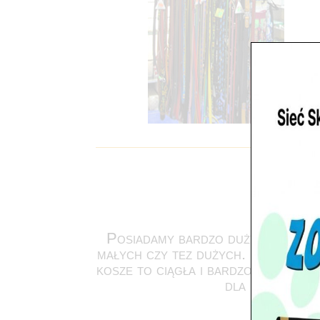
Posiadamy bardzo duży wybór mi
małych czy tez dużych. Legowiska 
kosze to ciągła i bardzo szeroka 
dla psów i kot