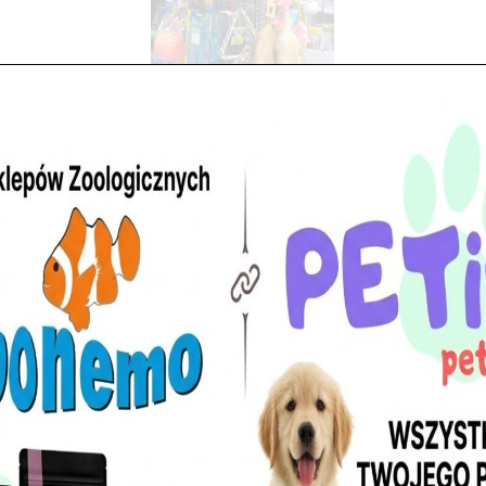
sek dla psów i kotów,
, kojce oraz wiklinowe
oferta naszych sklepów
ów.