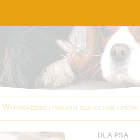
Wyposażenie i pokarm dla kotów i psów
DLA PSA