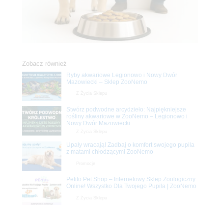
Zobacz również
Ryby akwariowe Legionowo i Nowy Dwór
Mazowiecki – Sklep ZooNemo
Z Życia Sklepu
Stwórz podwodne arcydzieło: Najpiękniejsze
rośliny akwariowe w ZooNemo – Legionowo i
Nowy Dwór Mazowiecki
Z Życia Sklepu
Upały wracają! Zadbaj o komfort swojego pupila
z matami chłodzącymi ZooNemo
Promocje
Petito Pet Shop – Internetowy Sklep Zoologiczny
Online! Wszystko Dla Twojego Pupila | ZooNemo
Z Życia Sklepu