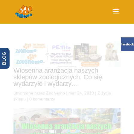
BLOG
Wiosenna aranżacja naszych
sklepów zoologicznych. Co się
wydarzyło i wydarzy…
utworzone przez
ZooNemo
|
mar 24, 2019
|
Z życia
sklepu
|
0 komentarzy