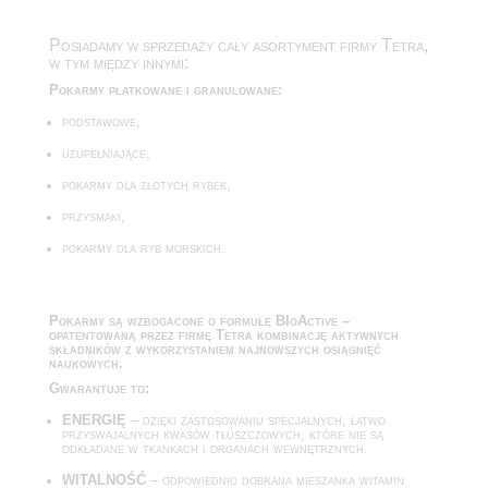
Posiadamy w sprzedaży cały asortyment firmy Tetra,
w tym między innymi:
Pokarmy płatkowane i granulowane:
podstawowe,
uzupełniające,
pokarmy dla złotych rybek,
przysmaki,
pokarmy dla ryb morskich.
Pokarmy są wzbogacone o formułę BIoActive –
opatentowaną przez firmę Tetra kombinację aktywnych
składników z wykorzystaniem najnowszych osiągnięć
naukowych.
Gwarantuje to:
ENERGIĘ
– dzięki zastosowaniu specjalnych, łatwo
przyswajalnych kwasów tłuszczowych, które nie są
odkładane w tkankach i organach wewnętrznych.
WITALNOŚĆ
– odpowiednio dobrana mieszanka witamin