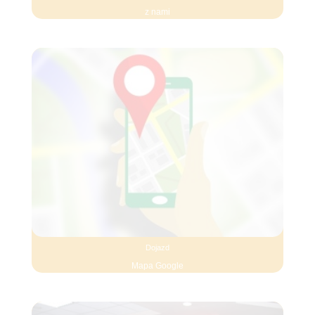
z nami
Dojazd
Mapa Google