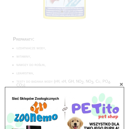
Preparaty:
uzdatniacze wody,
witaminy,
nawozy do roślin,
lekarstwa,
testy do badania wody (pH, kH, GH, NO
, NO
, Cu, PO
,
2
3
4
CO
).
2