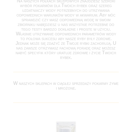
Na naszych półkach sklepowych znajdziesz szeroki
wybór pokarmów dla Twoich rybek oraz szereg
uzdatniaczy wody potrzebnych do utrzymania
odpowiednich warunków wody w akwarium. Aby móc
sprawdzić czy masz odpowiednią wodę w swoim
zbiorniku nabędziesz u nas wszystkie potrzebne do
tego testy bardzo dokładne i proste w użyciu.
Własnie utrzymanie odpowiednich parametrów wody
to połowa sukcesu aby nasze ryby były zdrowe.
Jednak może się zdażyć że Twoje rybki zachorują. U
nas zawsze otrzymasz fachową poradę oraz możesz
nabyć specyfik który uratuje zdrowie i życie Twoich
rybek.
W naszych sklepach w ciągłej sprzedaży pokarmy żywe
i mrożone.