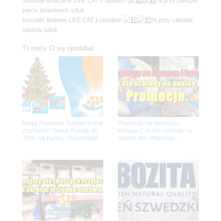
Saszetki funkcyjne LIFE CAT z rabatem
% przy zakupie
pięciu dowolnych sztuk
Saszetki filetowe LIFE CAT z rabatem
% przy zakupie
sześciu sztuk
.
To może Ci się spodobać
Mega Promocje Świąteczne w
Preparaty na kleszcze i
ZooNemo! Odkryj Rabaty do
komary. Coś dla ochłody na
-50% na Karmy i Przysmaki!
upalne dni. Promocje…