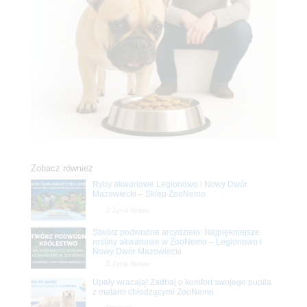
Zobacz również
Ryby akwariowe Legionowo i Nowy Dwór
Mazowiecki – Sklep ZooNemo
Z Życia Sklepu
Stwórz podwodne arcydzieło: Najpiękniejsze
rośliny akwariowe w ZooNemo – Legionowo i
Nowy Dwór Mazowiecki
Z Życia Sklepu
Upały wracają! Zadbaj o komfort swojego pupila
z matami chłodzącymi ZooNemo