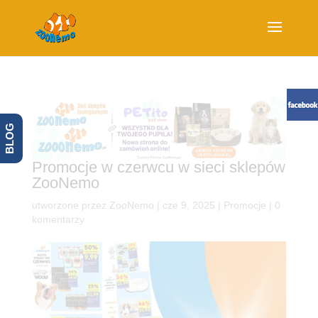
BLOG
Promocje w czerwcu w sieci sklepów
ZooNemo
utworzone przez
ZooNemo
|
cze 9, 2025
|
Promocje
|
0
komentarzy