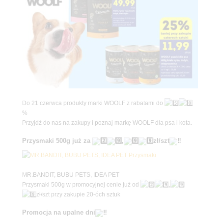
.
Do 21 czerwca produkty marki WOOLF z rabatami do
%
Przyjdź do nas na zakupy i poznaj markę WOOLF dla psa i kota.
.
Przysmaki 500g już za
,
zł/szt
.
MR.BANDIT, BUBU PETS, IDEA PET
Przysmaki 500g w promocyjnej cenie już od
,
zł/szt przy zakupie 20-óch sztuk
.
Promocja na upalne dni