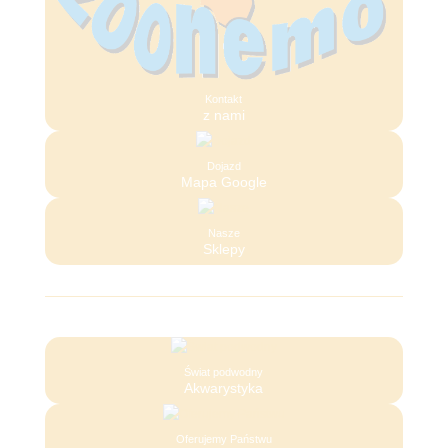
Kontakt
z nami
Dojazd
Mapa Google
Nasze
Sklepy
Świat podwodny
Akwarystyka
Oferujemy Państwu