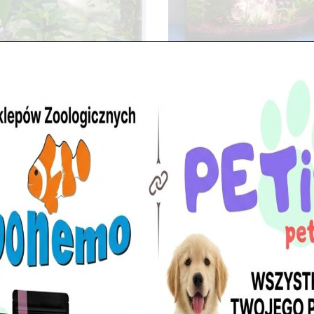
Akwarium 45 litrów owal
Akwarium urządzone na
zamówienie w pokoju
dziecinnym.