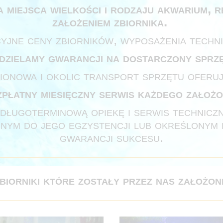
a miejsca wielkości i rodzaju akwarium, r
założeniem zbiornika.
jne ceny zbiorników, wyposażenia technic
dzielamy gwarancji na dostarczony sprzę
ionowa i okolic transport sprzętu oferuj
płatny miesięczny serwis każdego założo
długoterminową opiekę i serwis technicz
nym do jego egzystencji lub określonym p
gwarancji sukcesu.
biorniki które zostały przez nas założon