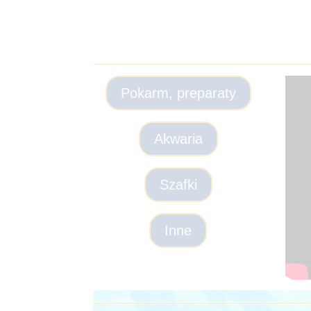
Pokarm, preparaty
Akwaria
Szafki
Inne