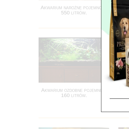
Akwarium narożne pojemność
550 litrów.
Akwarium ozdobne pojemność
160 litrów.
Akw