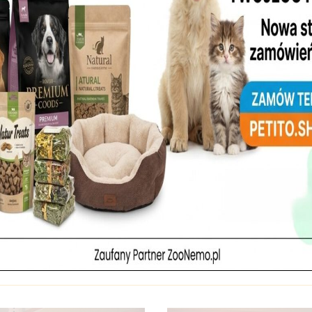
Akwarium w ścianie pojem
Akwarium biotopowe
450 litrów.
pojemność 200 litrów.
Akwarium roślinne o
pojemności 200 litrów
arium ozdobne pojemność
160 litrów.