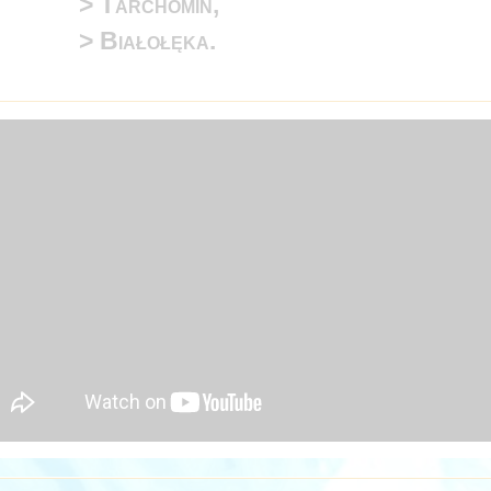
>
Tarchomin,
>
Białołęka.