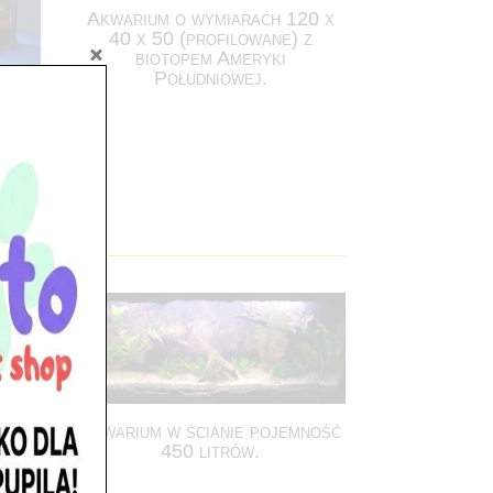
Akwarium o wymiarach 120 x
40 x 50 (profilowane) z
biotopem Ameryki
Południowej.
ne.
Akwarium w ścianie pojemność
450 litrów.