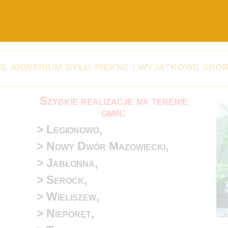
je akwarium było piękne i wyjątkowe skor
Szybkie realizacje na terenie
gmin:
> Legionowo,
>
Nowy Dwór Mazowiecki,
>
Jabłonna,
>
Serock,
>
Wieliszew,
>
Nieporęt,