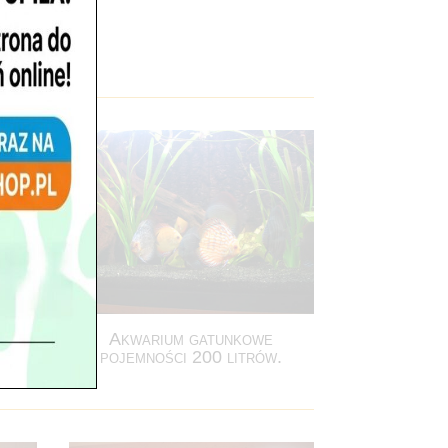
ność
.
Akwarium gatunkowe
pojemności 200 litrów.