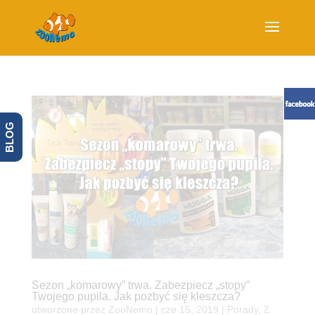
BLOG
Sezon „komarowy” trwa. Zabezpiecz „stopy”
Twojego pupila. Jak pozbyć się kleszcza?
utworzone przez
ZooNemo
|
cze 15, 2019
|
Porady
,
Z