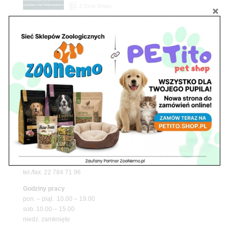
Z Życia Sklepu
Upały wracają! Zadbaj o komfort swojego pupila
z matami chłodzącymi ZooNemo
Promocje
Petito Pet Shop – Internetowy Sklep Zoologiczny
Online! Wszystko Dla Twojego Pupila | ZooNemo
Z Życia Sklepu
Znajdź nas
Adres
05-120 Legionowo
ul. Piłsudskiego 31,
pawilon 134
tel./fax. 22 784 71 96
Godziny pracy
pon. – piąt. 10.00 – 19.00
sob. 10.00 – 15.00
niedz. zamknięte