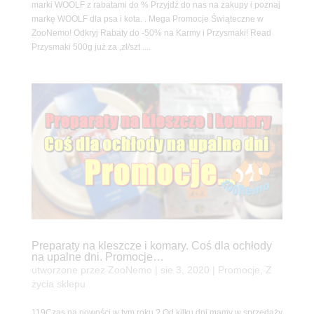
marki WOOLF z rabatami do % Przyjdź do nas na zakupy i poznaj
markę WOOLF dla psa i kota. . Mega Promocje Świąteczne w
ZooNemo! Odkryj Rabaty do -50% na Karmy i Przysmaki! Read
Przysmaki 500g już za ,zł/szt ....
Preparaty na kleszcze i komary. Coś dla ochłody
na upalne dni. Promocje…
utworzone przez
ZooNemo
|
sie 3, 2020
|
Promocje
,
Z
życia sklepu
119Czas na nowości w tym roku ? Od kilku dni mamy w sprzedaży