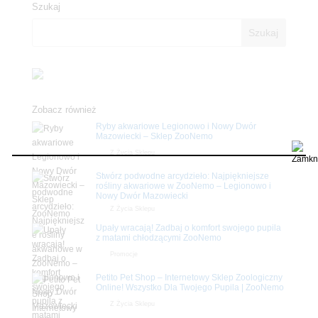
Szukaj
Zobacz również
Ryby akwariowe Legionowo i Nowy Dwór
Mazowiecki – Sklep ZooNemo
Z Życia Sklepu
Stwórz podwodne arcydzieło: Najpiękniejsze
rośliny akwariowe w ZooNemo – Legionowo i
Nowy Dwór Mazowiecki
Z Życia Sklepu
Upały wracają! Zadbaj o komfort swojego pupila
z matami chłodzącymi ZooNemo
Promocje
Petito Pet Shop – Internetowy Sklep Zoologiczny
Online! Wszystko Dla Twojego Pupila | ZooNemo
Z Życia Sklepu