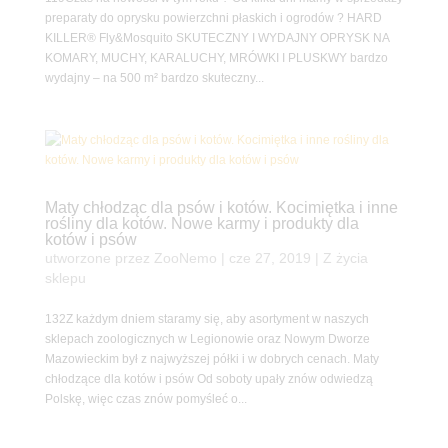
preparaty do oprysku powierzchni płaskich i ogrodów ? HARD
KILLER® Fly&Mosquito SKUTECZNY I WYDAJNY OPRYSK NA
KOMARY, MUCHY, KARALUCHY, MRÓWKI I PLUSKWY bardzo
wydajny – na 500 m² bardzo skuteczny...
Maty chłodząc dla psów i kotów. Kocimiętka i inne
rośliny dla kotów. Nowe karmy i produkty dla
kotów i psów
utworzone przez
ZooNemo
|
cze 27, 2019
|
Z życia
sklepu
132Z każdym dniem staramy się, aby asortyment w naszych
sklepach zoologicznych w Legionowie oraz Nowym Dworze
Mazowieckim był z najwyższej półki i w dobrych cenach. Maty
chłodzące dla kotów i psów Od soboty upały znów odwiedzą
Polskę, więc czas znów pomyśleć o...