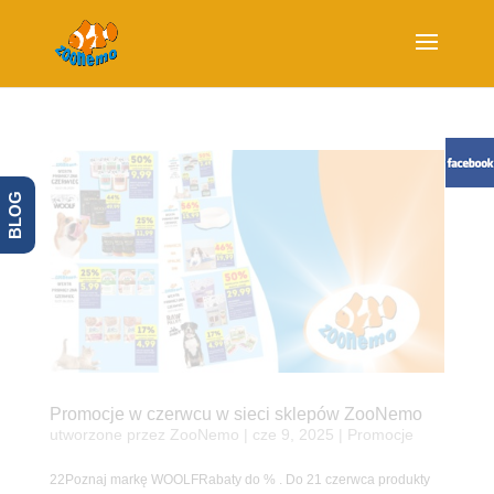
BLOG
Promocje w czerwcu w sieci sklepów ZooNemo
utworzone przez
ZooNemo
|
cze 9, 2025
|
Promocje
22Poznaj markę WOOLFRabaty do % . Do 21 czerwca produkty