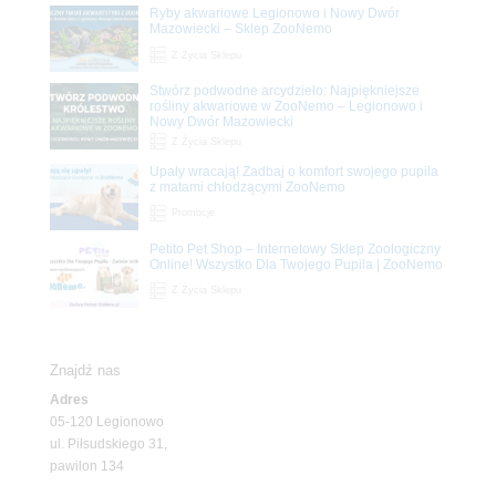
Ryby akwariowe Legionowo i Nowy Dwór
Mazowiecki – Sklep ZooNemo
Z Życia Sklepu
Stwórz podwodne arcydzieło: Najpiękniejsze
rośliny akwariowe w ZooNemo – Legionowo i
Nowy Dwór Mazowiecki
Z Życia Sklepu
Upały wracają! Zadbaj o komfort swojego pupila
z matami chłodzącymi ZooNemo
Promocje
Petito Pet Shop – Internetowy Sklep Zoologiczny
Online! Wszystko Dla Twojego Pupila | ZooNemo
Z Życia Sklepu
Znajdź nas
Adres
05-120 Legionowo
ul. Piłsudskiego 31,
pawilon 134