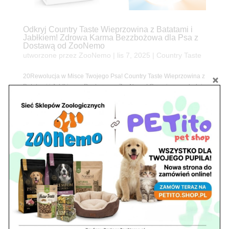
Odkryj Country Taste Wieprzowina z Batatami i
Jabłkiem! Zdrowa Karma Bezzbożowa dla Psa z
Dostawą od ZooNemo
utworzone przez
ZooNemo
|
lis 7, 2025
|
Country Taste
20Rewolucja w Misce Twojego Psa! Country Taste Wieprzowina z
Batatami i Jabłkiem – Dostępna w ZooNemo! Czy wiesz, co ląduje
w misce Twojego najlepszego przyjaciela? W ZooNemo wiemy,
jak ważna jest dieta oparta na naturalnych i wartościowych
składnikach. Dlatego z dumą...
« Starsze wpisy
Szukaj