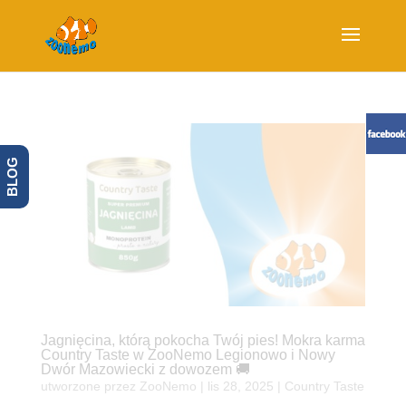
BLOG
Jagnięcina, którą pokocha Twój pies! Mokra karma
Country Taste w ZooNemo Legionowo i Nowy
Dwór Mazowiecki z dowozem 🚚
utworzone przez
ZooNemo
|
lis 28, 2025
|
Country Taste