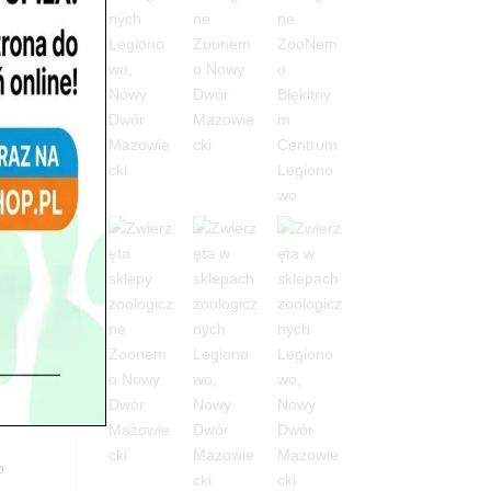
t,
y,
”,
WA do
o