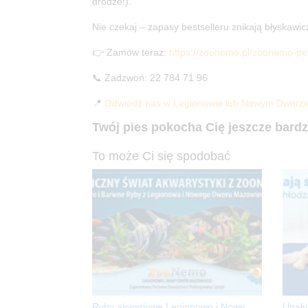
drodze!).
Nie czekaj – zapasy bestselleru znikają błyskawic
👉 Zamów teraz:
https://zoonemo.pl/zoonemo-pet
📞 Zadzwoń: 22 784 71 96
📍
Odwiedź nas w Legionowie lub Nowym Dworz
Twój pies pokocha Cię jeszcze bardzi
To może Ci się spodobać
Ryby akwariowe Legionowo i Nowy
Upały