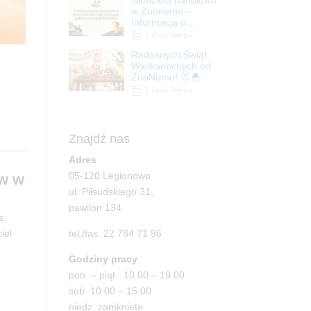
| ZooNemo
w Zoonemo –
Informacja o
godzinach otwarcia
Z Życia Sklepu
Radosnych Świąt
Wielkanocnych od
ZooNemo! 🐰🐣
Z Życia Sklepu
Znajdź nas
Adres
05-120 Legionowo
ów w
ul. Piłsudskiego 31,
pawilon 134
s:
tel./fax. 22 784 71 96
iel
Godziny pracy
pon. – piąt. 10.00 – 19.00
sob. 10.00 – 15.00
niedz. zamknięte