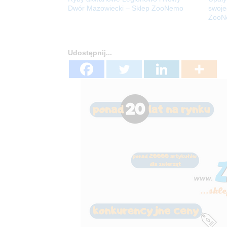
Dwór Mazowiecki – Sklep ZooNemo
swoje
ZooN
Udostępnij...