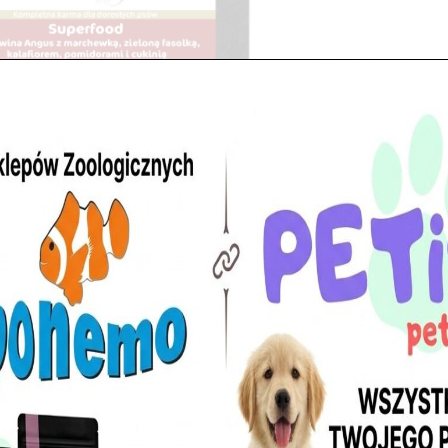
 SUPERFOOD Wołowina Angus to nr 
 w ZooNemo?
ina Angus – aż 35%!)
e Legionowo i Nowy Dwór
Sklep ZooNemo
ealna dla psów z wrażliwym układem pokarmowym