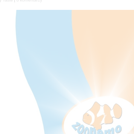
y Taste
|
0 komentarzy