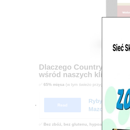
Dlaczego Country Taste
wśród naszych klientów
✅
65% mięsa
(w tym świeżo przygotowana wołow
Ryby akwariow
Read
Mazowiecki – 
✅
Bez zbóż, bez glutenu, hypoalergiczna
– id