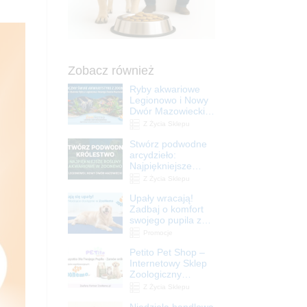
Zobacz również
Ryby akwariowe
Legionowo i Nowy
Dwór Mazowiecki –
Sklep ZooNemo
Z Życia Sklepu
Stwórz podwodne
arcydzieło:
Najpiękniejsze
rośliny akwariowe
Z Życia Sklepu
w ZooNemo –
Upały wracają!
Legionowo i Nowy
Zadbaj o komfort
Dwór Mazowiecki
swojego pupila z
matami
Promocje
chłodzącymi
Petito Pet Shop –
ZooNemo
Internetowy Sklep
Zoologiczny
Online! Wszystko
Z Życia Sklepu
Dla Twojego Pupila
Niedziela handlowa