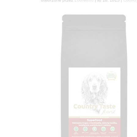
utworzone przez
ZooNemo
|
lis 18, 2025
|
Countr