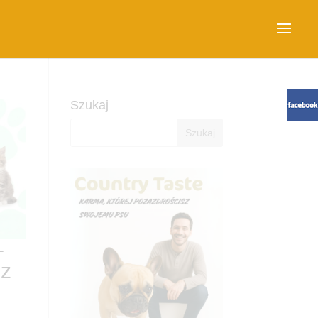
Szukaj
–
 z