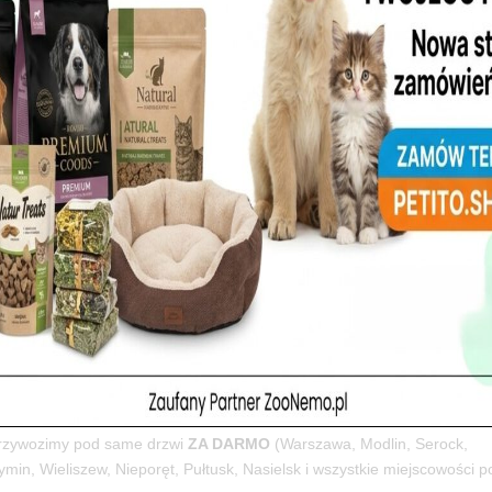
ładnik odpowiada 4% świeżych warzyw i owoców)
oitynie i MSM
niącej sierści i zdrowej skóry
 aktywnych psów i tych na diecie
 ale w znacznie lepszej cenie!
owy posiłek
, który widzimy w oczach psów: więcej energii, lepszy apety
nych. Nasi klienci z Legionowa, Nowego Dworu Mazowieckiego, Warszaw
brador nigdy nie jadł tak chętnie!”, „Owczarek w końcu nie ma alergii!
bowanie) i
12 kg
(dla stałych bywalców).
 w Legionowie i Nowym Dworze Mazowieckim + BEZPŁATNA DOSTA
 przywozimy pod same drzwi
ZA DARMO
(Warszawa, Modlin, Serock,
min, Wieliszew, Nieporęt, Pułtusk, Nasielsk i wszystkie miejscowości p