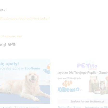
znie!
/nasz-superfood-owy-bestseller/
e Mazowieckim
ej! ❤️🐕
 wracają! Zadbaj o komfort
Petito Pet Shop – Internetowy Sk