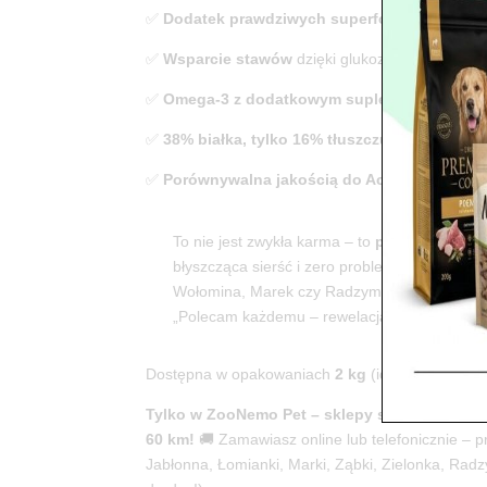
✅
Dodatek prawdziwych superfoods
(każdy sk
✅
Wsparcie stawów
dzięki glukozaminie, chondr
✅
Omega-3 z dodatkowym suplementem
dla lś
✅
38% białka, tylko 16% tłuszczu
– perfekt dla
✅
Porównywalna jakością do Acana czy Orijen,
To nie jest zwykła karma – to
pełnowartości
błyszcząca sierść i zero problemów trawien
Wołomina, Marek czy Radzymina piszą: „Mój la
„Polecam każdemu – rewelacja!”.
Dostępna w opakowaniach
2 kg
(idealne na spró
Tylko w ZooNemo Pet – sklepy stacjonarne
60 km!
🚚 Zamawiasz online lub telefonicznie –
Jabłonna, Łomianki, Marki, Ząbki, Zielonka, Radzy