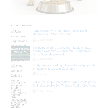
Zobacz również
Ryby akwariowe Legionowo i Nowy Dwór
Mazowiecki – Sklep ZooNemo
Z Życia Sklepu
Stwórz podwodne arcydzieło: Najpiękniejsze
rośliny akwariowe w ZooNemo – Legionowo i
Nowy Dwór Mazowiecki
Z Życia Sklepu
Upały wracają! Zadbaj o komfort swojego pupila
z matami chłodzącymi ZooNemo
Promocje
Petito Pet Shop – Internetowy Sklep Zoologiczny
Online! Wszystko Dla Twojego Pupila | ZooNemo
Z Życia Sklepu