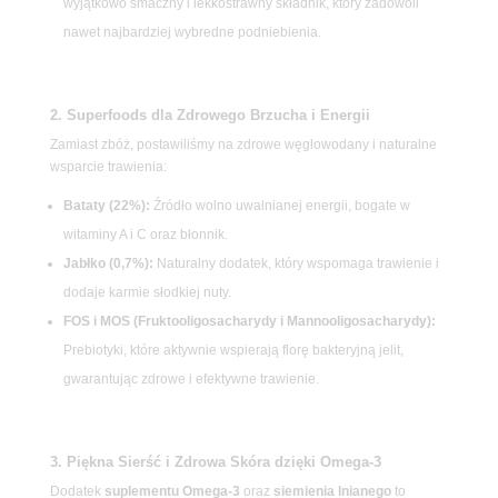
wyjątkowo smaczny i lekkostrawny składnik, który zadowoli
nawet najbardziej wybredne podniebienia.
2. Superfoods dla Zdrowego Brzucha i Energii
Zamiast zbóż, postawiliśmy na zdrowe węglowodany i naturalne
wsparcie trawienia:
Bataty (22%):
Źródło wolno uwalnianej energii, bogate w
witaminy A i C oraz błonnik.
Jabłko (0,7%):
Naturalny dodatek, który wspomaga trawienie i
dodaje karmie słodkiej nuty.
FOS i MOS (Fruktooligosacharydy i Mannooligosacharydy):
Prebiotyki, które aktywnie wspierają florę bakteryjną jelit,
gwarantując zdrowe i efektywne trawienie.
3. Piękna Sierść i Zdrowa Skóra dzięki Omega-3
Dodatek
suplementu Omega-3
oraz
siemienia lnianego
to