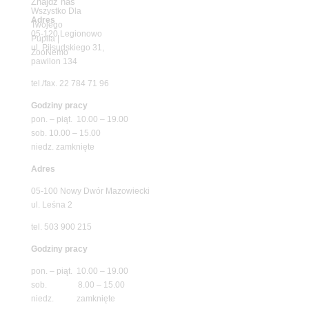
Znajdź nas
Adres
05-120 Legionowo
ul. Piłsudskiego 31,
pawilon 134
tel./fax. 22 784 71 96
Godziny pracy
pon. – piąt. 10.00 – 19.00
sob. 10.00 – 15.00
niedz. zamknięte
Adres
05-100 Nowy Dwór Mazowiecki
ul. Leśna 2
tel. 503 900 215
Godziny pracy
pon. – piąt. 10.00 – 19.00
sob. 8.00 – 15.00
niedz. zamknięte