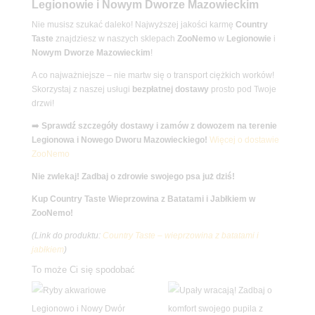
Legionowie i Nowym Dworze Mazowieckim
Nie musisz szukać daleko! Najwyższej jakości karmę
Country
Taste
znajdziesz w naszych sklepach
ZooNemo
w
Legionowie
i
Nowym Dworze Mazowieckim
!
A co najważniejsze – nie martw się o transport ciężkich worków!
Skorzystaj z naszej usługi
bezpłatnej dostawy
prosto pod Twoje
drzwi!
➡️
Sprawdź szczegóły dostawy i zamów z dowozem na terenie
Legionowa i Nowego Dworu Mazowieckiego!
Więcej o dostawie
ZooNemo
Nie zwlekaj! Zadbaj o zdrowie swojego psa już dziś!
Kup Country Taste Wieprzowina z Batatami i Jabłkiem w
ZooNemo!
(Link do produktu:
Country Taste – wieprzowina z batatami i
jabłkiem
)
To może Ci się spodobać