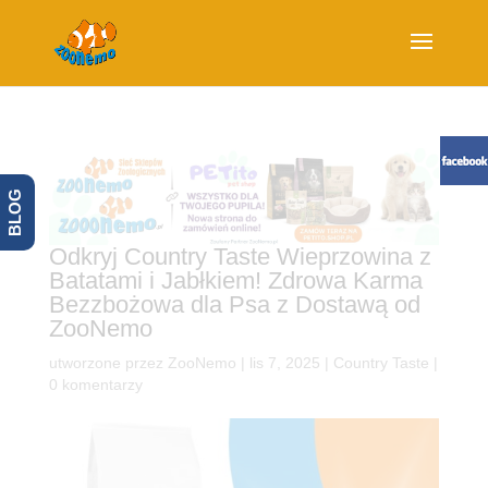
BLOG
Odkryj Country Taste Wieprzowina z
Batatami i Jabłkiem! Zdrowa Karma
Bezzbożowa dla Psa z Dostawą od
ZooNemo
utworzone przez
ZooNemo
|
lis 7, 2025
|
Country Taste
|
0 komentarzy