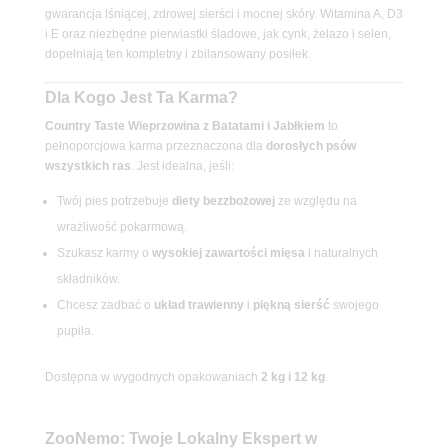
gwarancja lśniącej, zdrowej sierści i mocnej skóry. Witamina A, D3
i E oraz niezbędne pierwiastki śladowe, jak cynk, żelazo i selen,
dopełniają ten kompletny i zbilansowany posiłek.
Dla Kogo Jest Ta Karma?
Country Taste Wieprzowina z Batatami i Jabłkiem
to
pełnoporcjowa karma przeznaczona dla
dorosłych psów
wszystkich ras
. Jest idealna, jeśli:
Twój pies potrzebuje
diety bezzbożowej
ze względu na
wrażliwość pokarmową.
Szukasz karmy o
wysokiej zawartości mięsa
i naturalnych
składników.
Chcesz zadbać o
układ trawienny
i
piękną sierść
swojego
pupila.
Dostępna w wygodnych opakowaniach
2 kg i 12 kg
.
ZooNemo: Twoje Lokalny Ekspert w