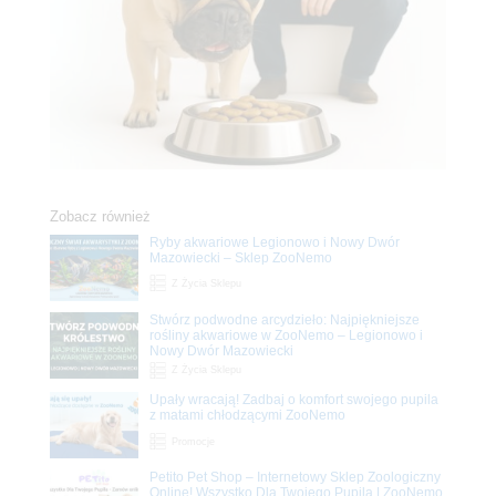
Zobacz również
Ryby akwariowe Legionowo i Nowy Dwór
Mazowiecki – Sklep ZooNemo
Z Życia Sklepu
Stwórz podwodne arcydzieło: Najpiękniejsze
rośliny akwariowe w ZooNemo – Legionowo i
Nowy Dwór Mazowiecki
Z Życia Sklepu
Upały wracają! Zadbaj o komfort swojego pupila
z matami chłodzącymi ZooNemo
Promocje
Petito Pet Shop – Internetowy Sklep Zoologiczny
Online! Wszystko Dla Twojego Pupila | ZooNemo