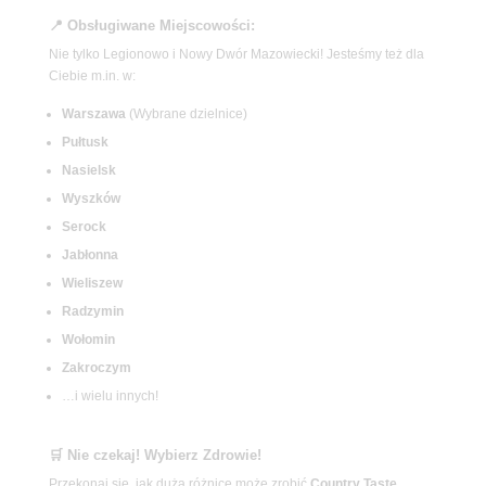
📍 Obsługiwane Miejscowości:
Nie tylko Legionowo i Nowy Dwór Mazowiecki! Jesteśmy też dla
Ciebie m.in. w:
Warszawa
(Wybrane dzielnice)
Pułtusk
Nasielsk
Wyszków
Serock
Jabłonna
Wieliszew
Radzymin
Wołomin
Zakroczym
…i wielu innych!
🛒 Nie czekaj! Wybierz Zdrowie!
Przekonaj się, jak dużą różnicę może zrobić
Country Taste