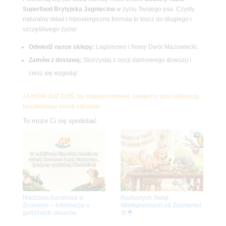
Superfood Brytyjska Jagnięcina
w życiu Twojego psa. Czysty,
naturalny skład i hipoalergiczna formuła to klucz do długiego i
szczęśliwego życia!
Odwiedź nasze sklepy:
Legionowo i Nowy Dwór Mazowiecki.
Zamów z dostawą:
Skorzystaj z opcji darmowego dowozu i
ciesz się wygodą!
ZAMÓW JUŻ DZIŚ, by zagwarantować swojemu psu najlepszy,
bezzbożowy smak zdrowia!
To może Ci się spodobać
Niedziela handlowa w
Radosnych Świąt
Zoonemo – Informacja o
Wielkanocnych od ZooNemo!
godzinach otwarcia
🐰🐣