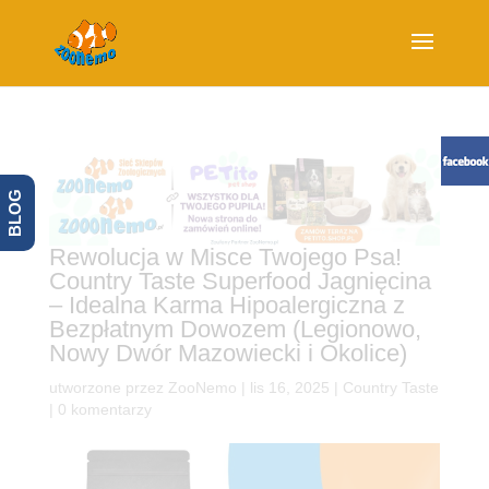
BLOG
Rewolucja w Misce Twojego Psa!
Country Taste Superfood Jagnięcina
– Idealna Karma Hipoalergiczna z
Bezpłatnym Dowozem (Legionowo,
Nowy Dwór Mazowiecki i Okolice)
utworzone przez
ZooNemo
|
lis 16, 2025
|
Country Taste
|
0 komentarzy