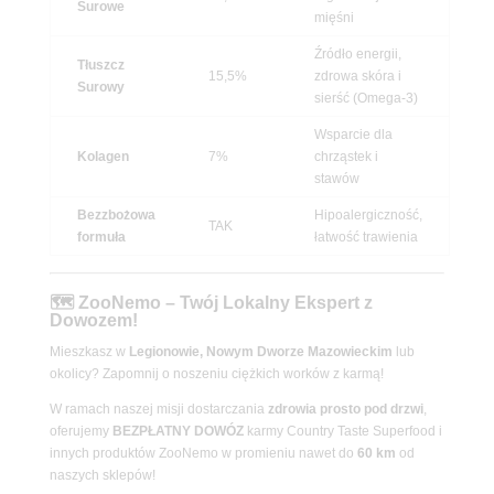
Surowe
mięśni
Źródło energii,
Tłuszcz
15,5%
zdrowa skóra i
Surowy
sierść (Omega-3)
Wsparcie dla
Kolagen
7%
chrząstek i
stawów
Bezzbożowa
Hipoalergiczność,
TAK
formuła
łatwość trawienia
🗺️ ZooNemo – Twój Lokalny Ekspert z
Dowozem!
Mieszkasz w
Legionowie, Nowym Dworze Mazowieckim
lub
okolicy? Zapomnij o noszeniu ciężkich worków z karmą!
W ramach naszej misji dostarczania
zdrowia prosto pod drzwi
,
oferujemy
BEZPŁATNY DOWÓZ
karmy Country Taste Superfood i
innych produktów ZooNemo w promieniu nawet do
60 km
od
naszych sklepów!