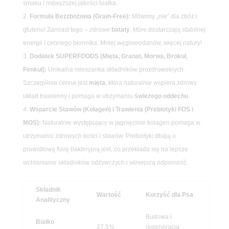
smaku i najwyższej jakości białka.
Formuła Bezzbożowa (Grain-Free):
Mówimy „nie” dla zbóż i
glutenu! Zamiast tego – zdrowe
bataty
, które dostarczają stabilnej
energii i cennego błonnika. Mniej węglowodanów, więcej natury!
Dodatek SUPERFOODS (Mięta, Granat, Morwa, Brokuł,
Fenkuł):
Unikalna mieszanka składników prozdrowotnych.
Szczególnie cenna jest
mięta
, która naturalnie wspiera zdrowy
układ trawienny i pomaga w utrzymaniu
świeżego oddechu
.
Wsparcie Stawów (Kolagen) i Trawienia (Prebiotyki FOS i
MOS):
Naturalnie występujący w jagnięcinie kolagen pomaga w
utrzymaniu zdrowych kości i stawów. Prebiotyki dbają o
prawidłową florę bakteryjną jelit, co przekłada się na lepsze
wchłanianie składników odżywczych i silniejszą odporność.
Składnik
Wartość
Korzyść dla Psa
Analityczny
Budowa i
Białko
27,5%
regeneracja