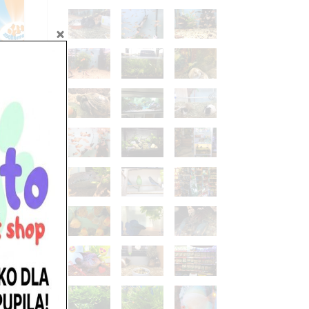
ieli,
go
ii