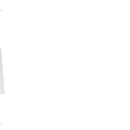
ły
%
ły