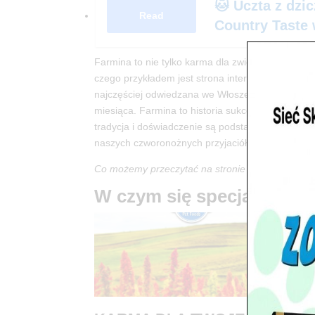
🐱 Uczta z dzi
Read
Country Taste
domu!
Farmina to nie tylko karma dla zwierząt. Firma dok
czego przykładem jest strona internetowa www.f
najczęściej odwiedzana we Włoszech, liczy pona
miesiąca. Farmina to historia sukcesu we włoskim 
tradycja i doświadczenie są podstawą dla tworze
naszych czworonożnych przyjaciół i ich przybrany
Co możemy przeczytać na stronie internetowej f
W czym się specjalizuje F