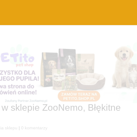
 w sklepie ZooNemo, Błękitne
ia sklepu
|
0 komentarzy