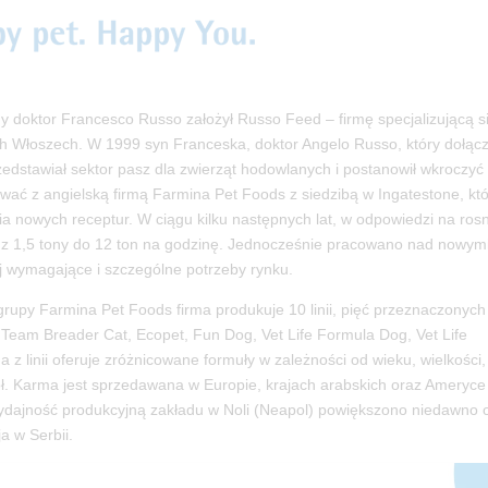
dy doktor Francesco Russo założył Russo Feed – firmę specjalizującą s
h Włoszech. W 1999 syn Franceska, doktor Angelo Russo, który dołącz
przedstawiał sektor pasz dla zwierząt hodowlanych i postanowił wkroczyć
wać z angielską firmą Farmina Pet Foods z siedzibą w Ingatestone, kt
a nowych receptur. W ciągu kilku następnych lat, w odpowiedzi na ros
ę z 1,5 tony do 12 ton na godzinę. Jednocześnie pracowano nad nowym
iej wymagające i szczególne potrzeby rynku.
 grupy Farmina Pet Foods firma produkuje 10 linii, pięć przeznaczonych
 Team Breader Cat, Ecopet, Fun Dog, Vet Life Formula Dog, Vet Life
z linii oferuje zróżnicowane formuły w zależności od wieku, wielkości,
ół. Karma jest sprzedawana w Europie, krajach arabskich oraz Ameryce
ydajność produkcyjną zakładu w Noli (Neapol) powiększono niedawno 
a w Serbii.