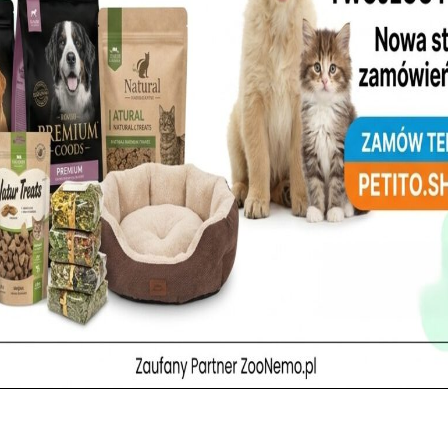
jna linia weterynaryjna, pierwsza w pełni naturalna. Natura to główna
ciedlenie w naszych dietach. Powstają one po długich i dogłębnych bada
działem Żywienia Zwierząt Uniwersytetu Fryderyka II w Neapolu.
dealnych strategii żywieniowych, dostosowanych do fizjologii psów, poz
zą naturalną linię weterynaryjną.