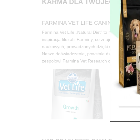
KARMA DLA TWOJEGO PSA
FARMINA VET LIFE CANINE
Farmina Vet Life „Natural Diet” to nowa, rewolucy
inspiracja filozofii Farminy, co znajduje odzwier
naukowych, prowadzonych dzięki współpracy z Wy
Nasze doświadczenie, powstałe dzięki rozwijaniu i
zespołowi Farmina Vet Research opracować pierws