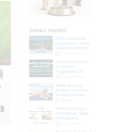
Zobacz również
Ryby akwariowe
Legionowo i Nowy
Dwór Mazowiecki –
Sklep ZooNemo
Z Życia Sklepu
Stwórz podwodne
arcydzieło:
Najpiękniejsze
rośliny akwariowe
Z Życia Sklepu
w ZooNemo –
Upały wracają!
Legionowo i Nowy
Zadbaj o komfort
Dwór Mazowiecki
swojego pupila z
matami
Promocje
chłodzącymi
Petito Pet Shop –
ZooNemo
Internetowy Sklep
Zoologiczny
Online! Wszystko
Z Życia Sklepu
Dla Twojego Pupila
Niedziela handlowa