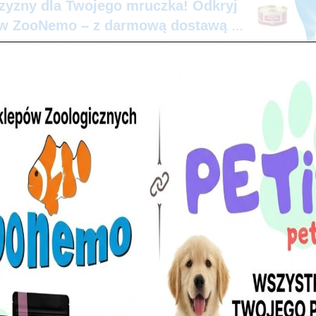
czyzny dla Twojego mruczka! Odkryj
 w ZooNemo – z darmową dostawą do
łada starań, aby spełniać wszystkie potrzeby futrzaków oraz ich właścic
arminachannel.com poświęcona psom i kotom. Strona jest
d 10 000 subskrybentów i odnotowuje ponad dwa miliony odsłon każde
wydaniu, która rozpoczęła się ponad czterdzieści lat temu. W tej histor
nia nowych produktów i usług, mających na celu zadowolenie
ch rodzin.
irmy Farmina –
https://www.farmina.com/pl/
armina – karmy dla zwierząt