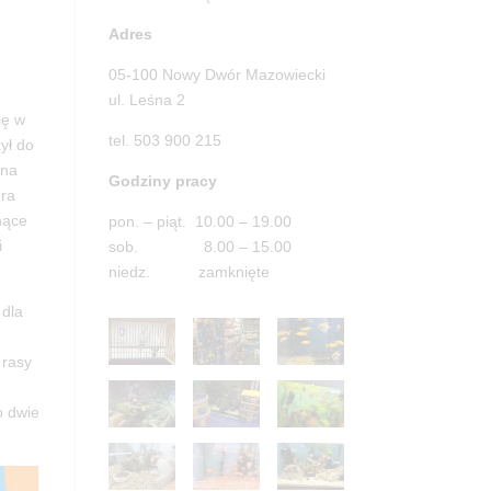
Adres
05-100 Nowy Dwór Mazowiecki
ul. Leśna 2
ię w
tel. 503 900 215
ył do
 na
Godziny pracy
óra
nące
pon. – piąt. 10.00 – 19.00
i
sob. 8.00 – 15.00
niedz. zamknięte
 dla
 rasy
o dwie