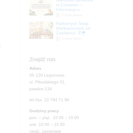
| ZooNemo
w Zoonemo –
Informacja o
godzinach otwarcia
Z Życia Sklepu
Radosnych Świąt
Wielkanocnych od
ZooNemo! 🐰🐣
Z Życia Sklepu
z
Znajdź nas
Adres
05-120 Legionowo
ul. Piłsudskiego 31,
pawilon 134
tel./fax. 22 784 71 96
Godziny pracy
pon. – piąt. 10.00 – 19.00
sob. 10.00 – 15.00
niedz. zamknięte