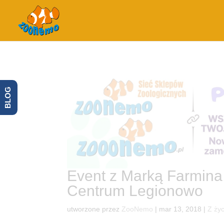
BLOG
Event z Marką Farmina
Centrum Legionowo
utworzone przez
ZooNemo
|
mar 13, 2018
|
Z życ