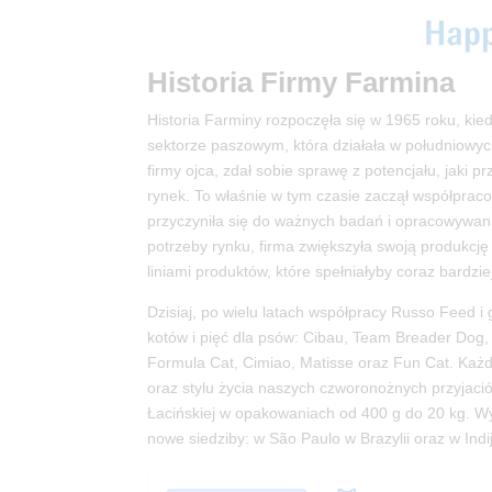
Historia Firmy Farmina
Historia Farminy rozpoczęła się w 1965 roku, kie
sektorze paszowym, która działała w południowyc
firmy ojca, zdał sobie sprawę z potencjału, jaki 
rynek. To właśnie w tym czasie zaczął współpraco
przyczyniła się do ważnych badań i opracowywani
potrzeby rynku, firma zwiększyła swoją produkcj
liniami produktów, które spełniałyby coraz bardz
Dzisiaj, po wielu latach współpracy Russo Feed i
kotów i pięć dla psów: Cibau, Team Breader Dog,
Formula Cat, Cimiao, Matisse oraz Fun Cat. Każda 
oraz stylu życia naszych czworonożnych przyjaci
Łacińskiej w opakowaniach od 400 g do 20 kg. W
nowe siedziby: w São Paulo w Brazylii oraz w Indij