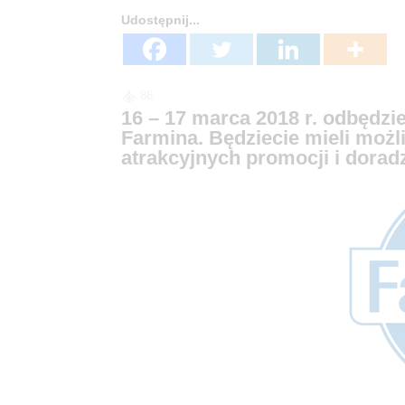
Udostępnij...
86
16 – 17 marca 2018 r. odbędzi
Farmina. Będziecie mieli możl
atrakcyjnych promocji i dorad