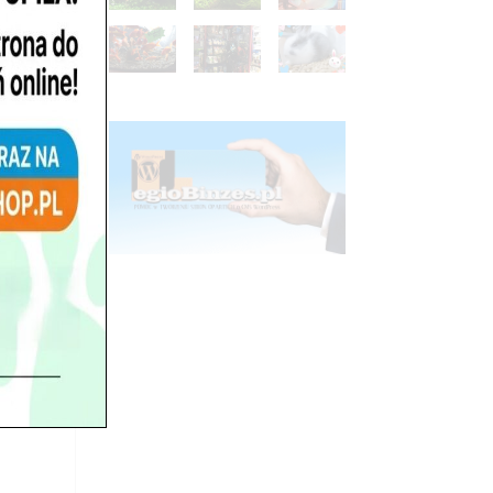
niach
woliło