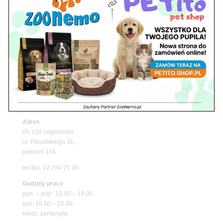
Z Życia Sklepu
Upały wracają! Zadbaj o komfort swojego pupila
z matami chłodzącymi ZooNemo
Promocje
Petito Pet Shop – Internetowy Sklep Zoologiczny
Online! Wszystko Dla Twojego Pupila | ZooNemo
Z Życia Sklepu
Znajdź nas
Adres
05-120 Legionowo
ul. Piłsudskiego 31,
pawilon 134
tel./fax. 22 784 71 96
Godziny pracy
pon. – piąt. 10.00 – 19.00
sob. 10.00 – 15.00
niedz. zamknięte