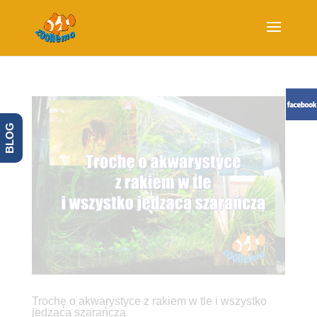
BLOG
Trochę o akwarystyce z rakiem w tle i wszystko
jedzącą szarańczą