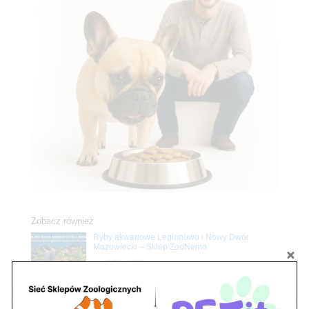
Zobacz również
Ryby akwariowe Legionowo i Nowy Dwór
Mazowiecki – Sklep ZooNemo
Z Życia Sklepu
Stwórz podwodne arcydzieło: Najpiękniejsze
rośliny akwariowe w ZooNemo – Legionowo i
Nowy Dwór Mazowiecki