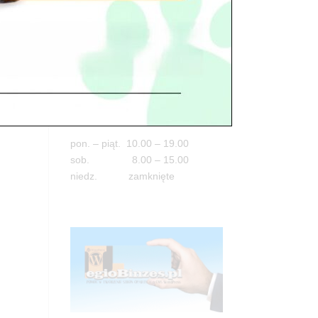
Adres
05-100 Nowy Dwór Mazowiecki
ul. Leśna 2
tel. 503 900 215
Godziny pracy
pon. – piąt. 10.00 – 19.00
sob. 8.00 – 15.00
niedz. zamknięte