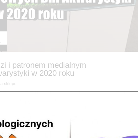
zi i patronem medialnym
arystyki w 2020 roku
ia sklepu
odzi i miła niespodzianka zostaliśmy patronem medialnym Międzynarod
2019 r. braliśmy udział w targach Pet Fair w Łodzi ? Z chęcią dzielimy