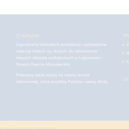
O witrynie
P
Zapraszamy wszystkich posiadaczy i sympatyków
Z
zwierząt małych czy dużych, do odwiedzenia
H
naszych sklepów zoologicznych w Legionowie i
C
Nowym Dworze Mazowieckim
Polecamy także wizytę na naszej stronie
Li
internetowej, która przybliży Państwu naszą ofertę.
mo
wszelkie prawa zastrzeżone