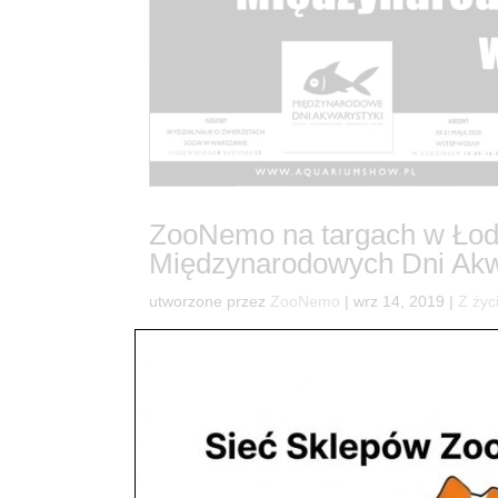
ZooNemo na targach w Łod
Międzynarodowych Dni Akw
utworzone przez
ZooNemo
|
wrz 14, 2019
|
Z życ
94Nie próżnujemy ostatnio wyjazd na targi do Ł
Dni Akwarystyki na 2020 rok… W dniu 13 września 
Wami zdjęciami z...