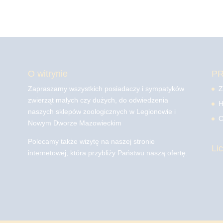
O witrynie
P
Zapraszamy wszystkich posiadaczy i sympatyków
Z
zwierząt małych czy dużych, do odwiedzenia
H
naszych sklepów zoologicznych w Legionowie i
C
Nowym Dworze Mazowieckim
Polecamy także wizytę na naszej stronie
Li
internetowej, która przybliży Państwu naszą ofertę.