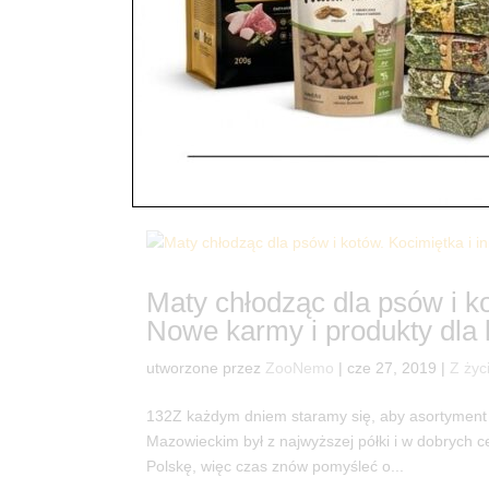
Promocje…
utworzone przez
ZooNemo
|
sie 3, 2020
|
Promoc
119Czas na nowości w tym roku ? Od kilku dni m
HARD KILLER® Fly&Mosquito SKUTECZNY I 
bardzo wydajny – na 500 m² bardzo skuteczny...
Maty chłodząc dla psów i ko
Nowe karmy i produkty dla 
utworzone przez
ZooNemo
|
cze 27, 2019
|
Z życ
132Z każdym dniem staramy się, aby asortymen
Mazowieckim był z najwyższej półki i w dobrych 
Polskę, więc czas znów pomyśleć o...