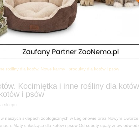
je
,
Z życia sklepu
amy w sprzedaży preparaty do oprysku powierzchni płaskich i ogrodów
WYDAJNY OPRYSK NA KOMARY, MUCHY, KARALUCHY, MRÓWKI I PL
tów. Kocimiętka i inne rośliny dla kotów
kotów i psów
ia sklepu
t w naszych sklepach zoologicznych w Legionowie oraz Nowym Dworze
cenach. Maty chłodzące dla kotów i psów Od soboty upały znów odwied