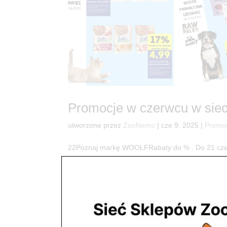
Promocje w czerwcu w sie
utworzone przez
ZooNemo
|
cze 9, 2025
|
Promo
22Poznaj markę WOOLFRabaty do % . Do 21 czer
poznaj markę WOOLF dla psa i kota. . Mega Pro
Przysmaki! Read Przysmaki 500g już za ,zł/szt ....