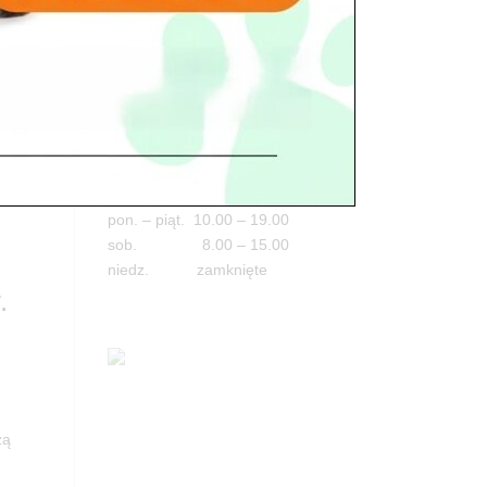
Adres
05-100 Nowy Dwór Mazowiecki
ul. Leśna 2
 ?
USKWY
tel. 503 900 215
Godziny pracy
pon. – piąt. 10.00 – 19.00
sob. 8.00 – 15.00
niedz. zamknięte
.
zą