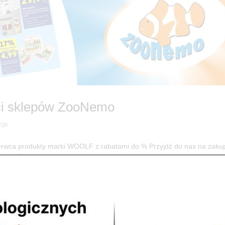
ci sklepów ZooNemo
cje
wca produkty marki WOOLF z rabatami do % Przyjdź do nas na zakup
mocje Świąteczne w ZooNemo! Odkryj Rabaty do -50% na Karmy i