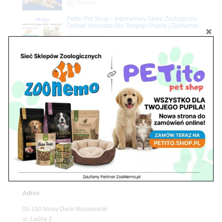
Promocje
Petito Pet Shop – Internetowy Sklep Zoologiczny
Online! Wszystko Dla Twojego Pupila | ZooNemo
Z Życia Sklepu
Znajdź nas
Adres
05-120 Legionowo
ul. Piłsudskiego 31,
pawilon 134
tel./fax. 22 784 71 96
Godziny pracy
pon. – piąt. 10.00 – 19.00
sob. 10.00 – 15.00
niedz. zamknięte
Adres
05-100 Nowy Dwór Mazowiecki
ul. Leśna 2