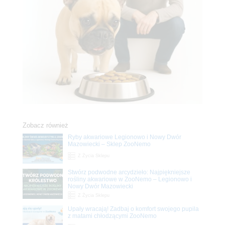
Zobacz również
Ryby akwariowe Legionowo i Nowy Dwór
Mazowiecki – Sklep ZooNemo
Z Życia Sklepu
Stwórz podwodne arcydzieło: Najpiękniejsze
rośliny akwariowe w ZooNemo – Legionowo i
Nowy Dwór Mazowiecki
Z Życia Sklepu
Upały wracają! Zadbaj o komfort swojego pupila
z matami chłodzącymi ZooNemo