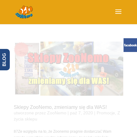
BLOG
Sklepy ZooNemo, zmieniamy się dla WAS!
utworzone przez
ZooNemo
|
paź 7, 2020
|
Promocje
,
Z
życia sklepu
87Ze względu na to, że Zoonemo pragnie dostarczać Wam