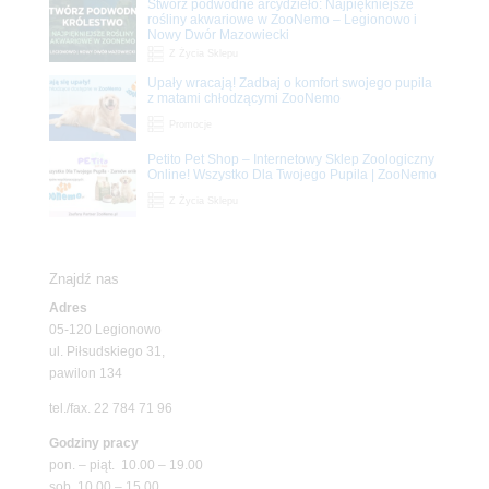
Stwórz podwodne arcydzieło: Najpiękniejsze
rośliny akwariowe w ZooNemo – Legionowo i
Nowy Dwór Mazowiecki
Z Życia Sklepu
Upały wracają! Zadbaj o komfort swojego pupila
z matami chłodzącymi ZooNemo
Promocje
Petito Pet Shop – Internetowy Sklep Zoologiczny
Online! Wszystko Dla Twojego Pupila | ZooNemo
Z Życia Sklepu
Znajdź nas
Adres
05-120 Legionowo
ul. Piłsudskiego 31,
pawilon 134
tel./fax. 22 784 71 96
Godziny pracy
pon. – piąt. 10.00 – 19.00
sob. 10.00 – 15.00