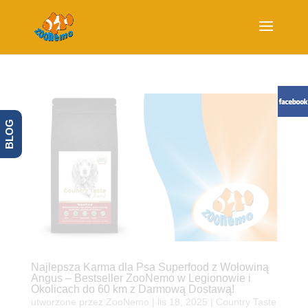
BLOG
Najlepsza Karma dla Psa Superfood z Wołowiną
Angus – Bestseller ZooNemo w Legionowie i
Okolicach do 60 km z Darmową Dostawą!
utworzone przez
ZooNemo
|
lis 18, 2025
|
Country Taste