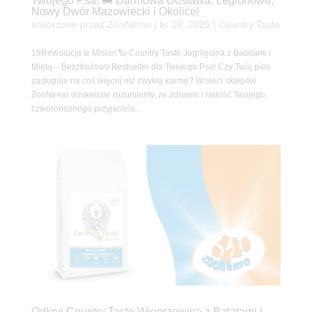
Twojego Psa! 🚚 Darmowa Dostawa: Legionowo,
Nowy Dwór Mazowiecki i Okolice!
utworzone przez
ZooNemo
|
lis 10, 2025
|
Country Taste
15Rewolucja w Misce! 🐑 Country Taste Jagnięcina z Batatami i
Miętą – Bezzbożowy Bestseller dla Twojego Psa! Czy Twój pies
zasługuje na coś więcej niż zwykłą karmę? W sieci sklepów
ZooNemo doskonale rozumiemy, że zdrowie i radość Twojego
czworonożnego przyjaciela...
Odkryj Country Taste Wieprzowina z Batatami i