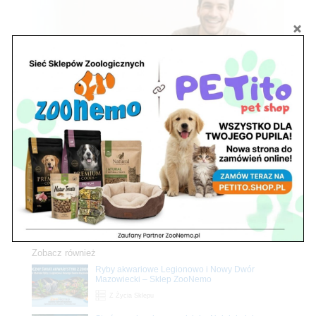
Zobacz również
Ryby akwariowe Legionowo i Nowy Dwór
Mazowiecki – Sklep ZooNemo
Z Życia Sklepu