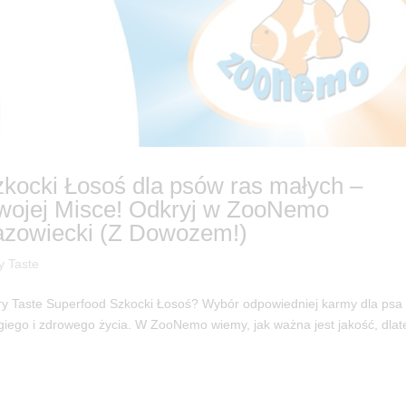
zkocki Łosoś dla psów ras małych –
 Twojej Misce! Odkryj w ZooNemo
zowiecki (Z Dowozem!)
y Taste
ry Taste Superfood Szkocki Łosoś? Wybór odpowiedniej karmy dla psa
ugiego i zdrowego życia. W ZooNemo wiemy, jak ważna jest jakość, dlat