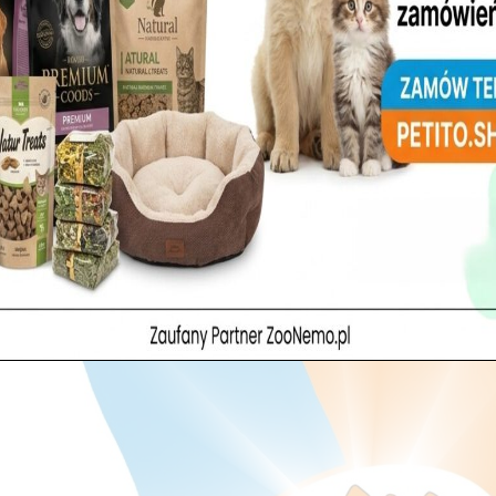
 Nasz SUPERFOOD-owy BESTSELLER – Country Taste Wołowina Angus, 
łych Okolicach! 🥩🌱 Czy wiesz, że ponad 65% składu tej karmy to