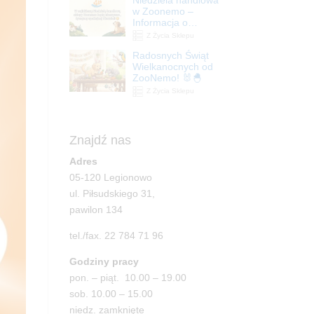
| ZooNemo
w Zoonemo –
Informacja o
godzinach otwarcia
Z Życia Sklepu
Radosnych Świąt
Wielkanocnych od
ZooNemo! 🐰🐣
Z Życia Sklepu
Znajdź nas
Adres
05-120 Legionowo
ul. Piłsudskiego 31,
pawilon 134
tel./fax. 22 784 71 96
Godziny pracy
pon. – piąt. 10.00 – 19.00
sob. 10.00 – 15.00
niedz. zamknięte