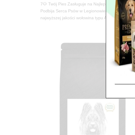
7🐶 Twój Pies Zasługuje na Najlepsze! Odkryj
Podbija Serca Psów w Legionowie, Warszawie i Ca
najwyższej jakości wołowina typu Angus? Do...