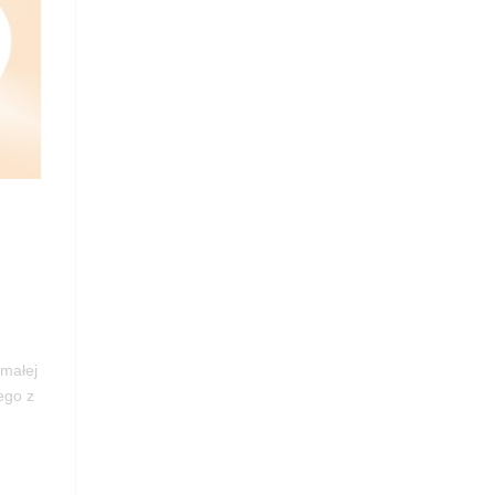
 małej
ego z