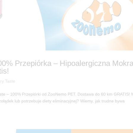
0% Przepiórka – Hipoalergiczna Mokr
is!
ry Taste
Taste – 100% Przepiórki od ZooNemo PET. Dostawa do 60 km GRATIS!
żołądek lub potrzebuje diety eliminacyjnej? Wiemy, jak trudne bywa