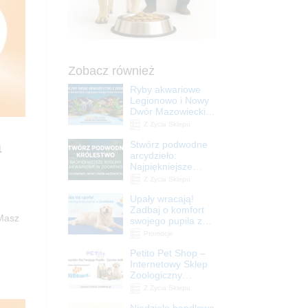
Zobacz również
Ryby akwariowe
Legionowo i Nowy
Dwór Mazowiecki –
Sklep ZooNemo
Z Życia Sklepu
a
Stwórz podwodne
arcydzieło:
Najpiękniejsze
rośliny akwariowe
Z Życia Sklepu
w ZooNemo –
Upały wracają!
Legionowo i Nowy
Zadbaj o komfort
Dwór Mazowiecki
 Masz
swojego pupila z
matami
Promocje
chłodzącymi
Petito Pet Shop –
ZooNemo
Internetowy Sklep
Zoologiczny
Online! Wszystko
Z Życia Sklepu
Dla Twojego Pupila
Niedziela handlowa