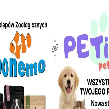
uperfood z Wołowiną Angus – Bestselle
kolicach do 60 km z Darmową Dostawą
y Taste