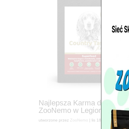
Najlepsza Karma dla Psa S
ZooNemo w Legionowie i O
utworzone przez
ZooNemo
|
lis 18, 2025
|
Countr