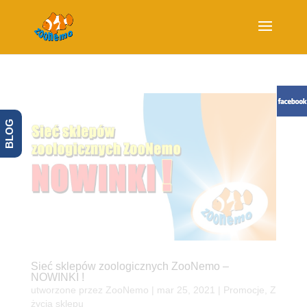
BLOG
Sieć sklepów zoologicznych ZooNemo –
NOWINKI !
utworzone przez
ZooNemo
|
mar 25, 2021
|
Promocje
,
Z
życia sklepu