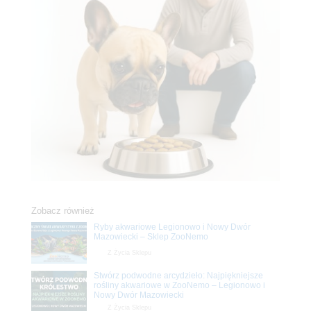
Zobacz również
Ryby akwariowe Legionowo i Nowy Dwór
Mazowiecki – Sklep ZooNemo
Z Życia Sklepu
Stwórz podwodne arcydzieło: Najpiękniejsze
rośliny akwariowe w ZooNemo – Legionowo i
Nowy Dwór Mazowiecki
Z Życia Sklepu