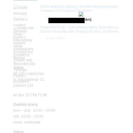
Upały wracają! Zadbaj o komfort swojego pupila
z matami chłodzącymi ZooNemo
Promocje
Petito Pet Shop – Internetowy Sklep Zoologiczny
Online! Wszystko Dla Twojego Pupila | ZooNemo
Z Życia Sklepu
Znajdź nas
Adres
05-120 Legionowo
ul. Piłsudskiego 31,
pawilon 134
tel./fax. 22 784 71 96
Godziny pracy
pon. – piąt. 10.00 – 19.00
sob. 10.00 – 15.00
niedz. zamknięte
Adres