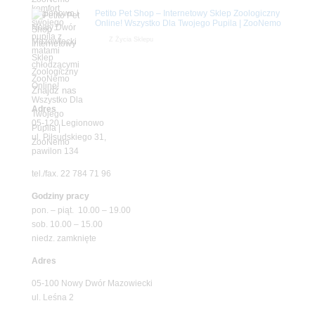
Petito Pet Shop – Internetowy Sklep Zoologiczny
Online! Wszystko Dla Twojego Pupila | ZooNemo
Z Życia Sklepu
Znajdź nas
Adres
05-120 Legionowo
ul. Piłsudskiego 31,
pawilon 134
tel./fax. 22 784 71 96
Godziny pracy
pon. – piąt. 10.00 – 19.00
sob. 10.00 – 15.00
niedz. zamknięte
Adres
05-100 Nowy Dwór Mazowiecki
ul. Leśna 2