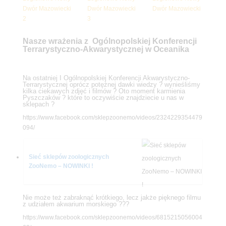
Nasze wrażenia z Ogólnopolskiej Konferencji
Terrarystyczno-Akwarystycznej w Oceanika
Na ostatniej I Ogólnopolskiej Konferencji Akwarystyczno-
Terrarystycznej oprócz potężnej dawki wiedzy ? wynieśliśmy
kilka ciekawych zdjęć i filmów ? Oto moment karmienia
Pyszczaków ? które to oczywiście znajdziecie u nas w
sklepach ?
https://www.facebook.com/sklepzoonemo/videos/2324229354479
094/
Sieć sklepów zoologicznych
ZooNemo – NOWINKI !
Nie może też zabraknąć krótkiego, lecz jakże pięknego filmu
z udziałem akwarium morskiego ???
https://www.facebook.com/sklepzoonemo/videos/6815215056004