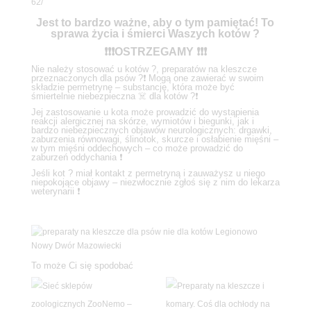
62/
Jest to bardzo ważne, aby o tym pamiętać! To
sprawa życia i śmierci Waszych kotów ?
❗️❗️❗️OSTRZEGAMY ❗️❗️❗️
Nie należy stosować u kotów ?, preparatów na kleszcze
przeznaczonych dla psów ?❗️ Mogą one zawierać w swoim
składzie permetrynę – substancję, która może być
śmiertelnie niebezpieczna ☠️ dla kotów ?❗️
Jej zastosowanie u kota może prowadzić do wystąpienia
reakcji alergicznej na skórze, wymiotów i biegunki, jak i
bardzo niebezpiecznych objawów neurologicznych: drgawki,
zaburzenia równowagi, ślinotok, skurcze i osłabienie mięśni –
w tym mięśni oddechowych – co może prowadzić do
zaburzeń oddychania ❗️
Jeśli kot ? miał kontakt z permetryną i zauważysz u niego
niepokojące objawy – niezwłocznie zgłoś się z nim do lekarza
weterynarii ❗️
To może Ci się spodobać