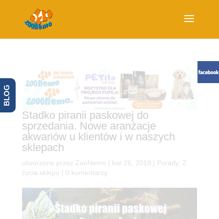
BLOG
Stadko piranii paskowej do
sprzedania. Nowe aranżacje
akwariów u klientów i w naszych
sklepach
utworzone przez
ZooNemo
|
kwi 26, 2019
|
Porady
,
Z
życia sklepu
|
0 komentarzy