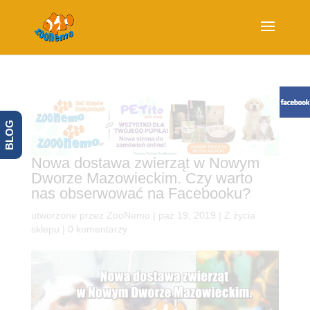
BLOG
Nowa dostawa zwierząt w Nowym
Dworze Mazowieckim. Czy warto
nas obserwować na Facebooku?
utworzone przez
ZooNemo
|
paź 19, 2019
|
Z życia
sklepu
|
0 komentarzy