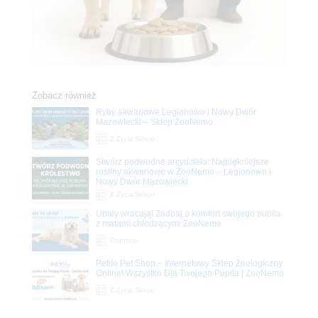
Zobacz również
Ryby akwariowe Legionowo i Nowy Dwór
Mazowiecki – Sklep ZooNemo
Z Życia Sklepu
Stwórz podwodne arcydzieło: Najpiękniejsze
rośliny akwariowe w ZooNemo – Legionowo i
Nowy Dwór Mazowiecki
Z Życia Sklepu
Upały wracają! Zadbaj o komfort swojego pupila
z matami chłodzącymi ZooNemo
Promocje
Petito Pet Shop – Internetowy Sklep Zoologiczny
Online! Wszystko Dla Twojego Pupila | ZooNemo
Z Życia Sklepu