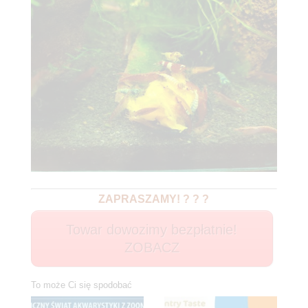
ZAPRASZAMY! ? ? ?
Towar dowozimy bezpłatnie!
ZOBACZ
To może Ci się spodobać