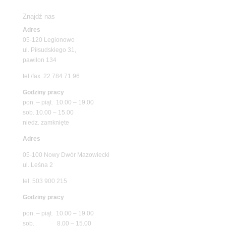
Znajdź nas
Adres
05-120 Legionowo
ul. Piłsudskiego 31,
pawilon 134
tel./fax. 22 784 71 96
Godziny pracy
pon. – piąt. 10.00 – 19.00
sob. 10.00 – 15.00
niedz. zamknięte
Adres
05-100 Nowy Dwór Mazowiecki
ul. Leśna 2
tel. 503 900 215
Godziny pracy
pon. – piąt. 10.00 – 19.00
sob. 8.00 – 15.00