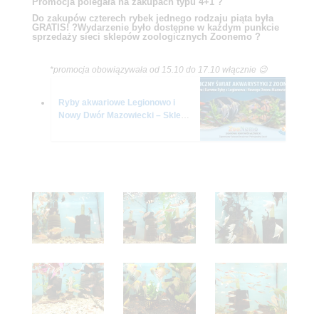
Promocja polegała na zakupach typu 4+1 ?
Do zakupów czterech rybek jednego rodzaju piąta była
GRATIS! ?Wydarzenie było dostępne w każdym punkcie
sprzedaży sieci sklepów zoologicznych Zoonemo ?
*promocja obowiązywała od 15.10 do 17.10 włącznie 😉
Ryby akwariowe Legionowo i
Nowy Dwór Mazowiecki – Sklep
ZooNemo