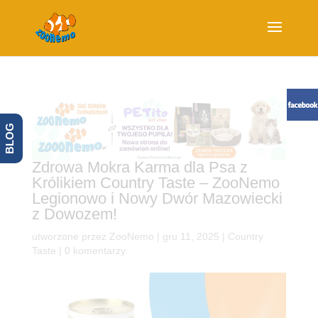
BLOG
Zdrowa Mokra Karma dla Psa z
Królikiem Country Taste – ZooNemo
Legionowo i Nowy Dwór Mazowiecki
z Dowozem!
utworzone przez
ZooNemo
|
gru 11, 2025
|
Country
Taste
|
0 komentarzy