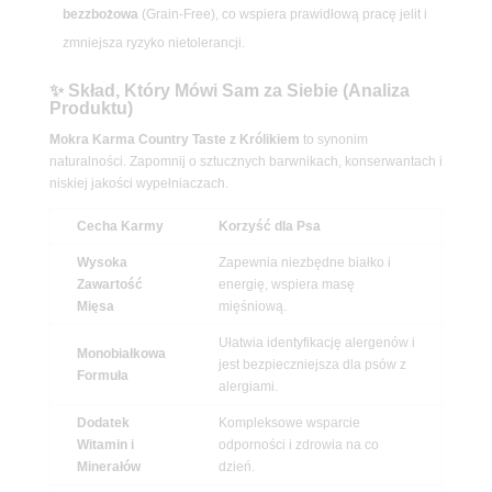
bezzbożowa
(Grain-Free), co wspiera prawidłową pracę jelit i
zmniejsza ryzyko nietolerancji.
✨ Skład, Który Mówi Sam za Siebie (Analiza
Produktu)
Mokra Karma Country Taste z Królikiem
to synonim
naturalności. Zapomnij o sztucznych barwnikach, konserwantach i
niskiej jakości wypełniaczach.
Cecha Karmy
Korzyść dla Psa
Wysoka
Zapewnia niezbędne białko i
Zawartość
energię, wspiera masę
Mięsa
mięśniową.
Ułatwia identyfikację alergenów i
Monobiałkowa
jest bezpieczniejsza dla psów z
Formuła
alergiami.
Dodatek
Kompleksowe wsparcie
Witamin i
odporności i zdrowia na co
Minerałów
dzień.