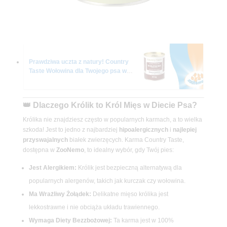
Prawdziwa uczta z natury! Country
Taste Wołowina dla Twojego psa w
ZooNemo – z darmową dostawą do
domu!
👑 Dlaczego Królik to Król Mięs w Diecie Psa?
Królika nie znajdziesz często w popularnych karmach, a to wielka
szkoda! Jest to jedno z najbardziej
hipoalergicznych
i
najlepiej
przyswajalnych
białek zwierzęcych. Karma Country Taste,
dostępna w
ZooNemo
, to idealny wybór, gdy Twój pies:
Jest Alergikiem:
Królik jest bezpieczną alternatywą dla
popularnych alergenów, takich jak kurczak czy wołowina.
Ma Wrażliwy Żołądek:
Delikatne mięso królika jest
lekkostrawne i nie obciąża układu trawiennego.
Wymaga Diety Bezzbożowej:
Ta karma jest w 100%