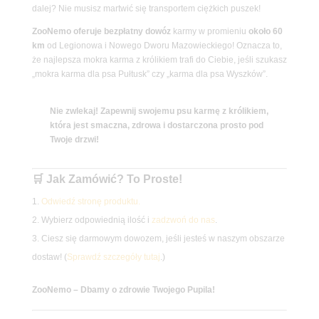
dalej? Nie musisz martwić się transportem ciężkich puszek!
ZooNemo oferuje bezpłatny dowóz
karmy w promieniu
około 60
km
od Legionowa i Nowego Dworu Mazowieckiego! Oznacza to,
że najlepsza mokra karma z królikiem trafi do Ciebie, jeśli szukasz
„mokra karma dla psa Pułtusk” czy „karma dla psa Wyszków”.
Nie zwlekaj! Zapewnij swojemu psu karmę z królikiem,
która jest smaczna, zdrowa i dostarczona prosto pod
Twoje drzwi!
🛒 Jak Zamówić? To Proste!
Odwiedź stronę produktu.
Wybierz odpowiednią ilość i
zadzwoń do nas
.
Ciesz się darmowym dowozem, jeśli jesteś w naszym obszarze
dostaw! (
Sprawdź szczegóły tutaj
.)
ZooNemo – Dbamy o zdrowie Twojego Pupila!