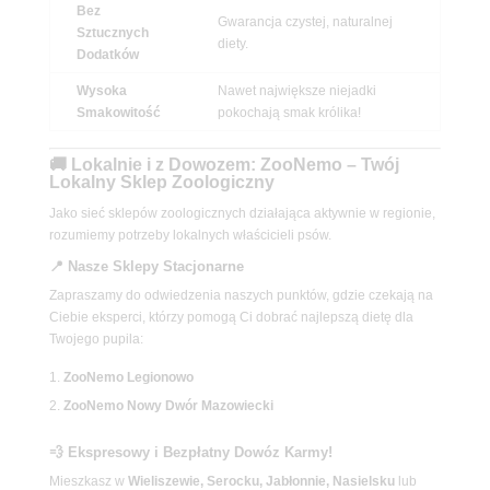
Bez
Gwarancja czystej, naturalnej
Sztucznych
diety.
Dodatków
Wysoka
Nawet największe niejadki
Smakowitość
pokochają smak królika!
🚚 Lokalnie i z Dowozem: ZooNemo – Twój
Lokalny Sklep Zoologiczny
Jako sieć sklepów zoologicznych działająca aktywnie w regionie,
rozumiemy potrzeby lokalnych właścicieli psów.
📍 Nasze Sklepy Stacjonarne
Zapraszamy do odwiedzenia naszych punktów, gdzie czekają na
Ciebie eksperci, którzy pomogą Ci dobrać najlepszą dietę dla
Twojego pupila:
ZooNemo Legionowo
ZooNemo Nowy Dwór Mazowiecki
💨 Ekspresowy i Bezpłatny Dowóz Karmy!
Mieszkasz w
Wieliszewie, Serocku, Jabłonnie, Nasielsku
lub