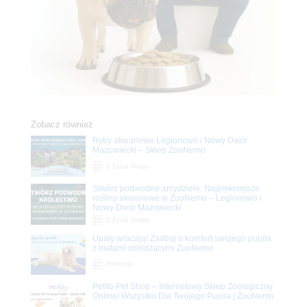
Zobacz również
Ryby akwariowe Legionowo i Nowy Dwór
Mazowiecki – Sklep ZooNemo
Z Życia Sklepu
Stwórz podwodne arcydzieło: Najpiękniejsze
rośliny akwariowe w ZooNemo – Legionowo i
Nowy Dwór Mazowiecki
Z Życia Sklepu
Upały wracają! Zadbaj o komfort swojego pupila
z matami chłodzącymi ZooNemo
Promocje
Petito Pet Shop – Internetowy Sklep Zoologiczny
Online! Wszystko Dla Twojego Pupila | ZooNemo