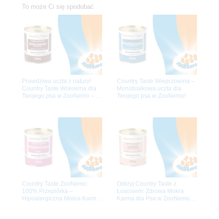
To może Ci się spodobać
Prawdziwa uczta z natury!
Country Taste Wieprzowina –
Country Taste Wołowina dla
Monobiałkowa uczta dla
Twojego psa w ZooNemo – z
Twojego psa w ZooNemo!
darmową dostawą do domu!
Country Taste ZooNemo:
Odkryj Country Taste z
100% Przepiórka –
Łososiem: Zdrowa Mokra
Hipoalergiczna Mokra Karma
Karma dla Psa w ZooNemo
dla Psa. Dowóz Gratis!
Legionowo i Nowy Dwór
Mazowiecki | Darmowa