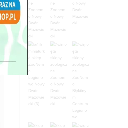
a
oNemo!