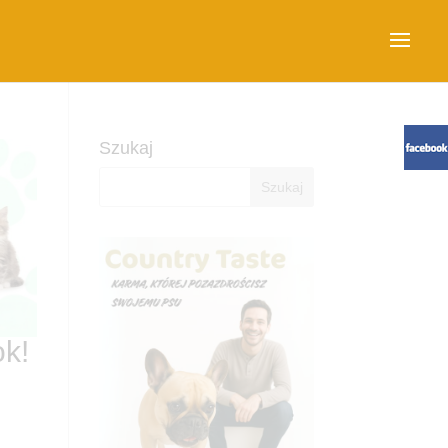
Szukaj
ok!