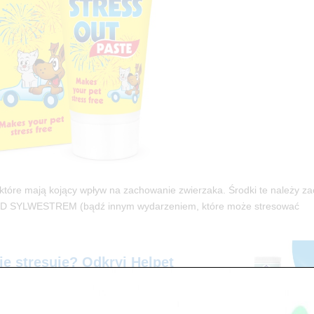
które mają k
ojący wpływ na zachowanie zwierzaka. Środki te należy z
D SYLWESTREM (bądź innym wydarzeniem, które może stresować
się stresuje? Odkryj Helpet
re w ZooNemo – Naturalny spokój z
omu!