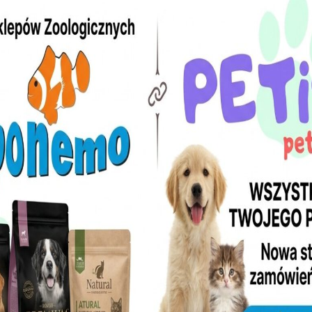
ne są w naszych sklepach zoologicznych w
Mazowieckim.
klepy zoologiczne ZooNemo
upila z naszą pomocą!!!