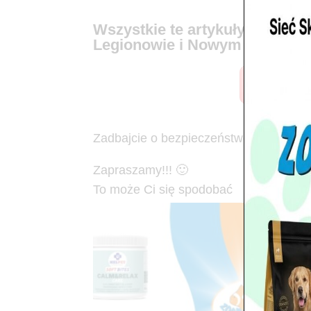
Wszystkie te artykuły dostęp
Legionowie i Nowym Dworze 
Nasze s
Zadbajcie o bezpieczeństwo Twojego P
Zapraszamy!!! 🙂
To może Ci się spodobać