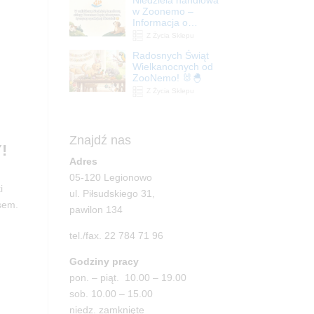
| ZooNemo
w Zoonemo –
Informacja o
godzinach otwarcia
Z Życia Sklepu
Radosnych Świąt
Wielkanocnych od
ZooNemo! 🐰🐣
Z Życia Sklepu
Znajdź nas
!
Adres
05-120 Legionowo
i
ul. Piłsudskiego 31,
esem.
pawilon 134
tel./fax. 22 784 71 96
Godziny pracy
pon. – piąt. 10.00 – 19.00
sob. 10.00 – 15.00
niedz. zamknięte