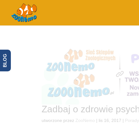
BLOG
Zadbaj o zdrowie psyc
utworzone przez
ZooNemo
|
lis 16, 2017
|
Porad