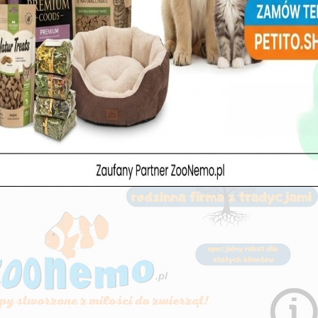
ucja w brzuszku Twojego pupila!
Helpet Immunity Care – Naturaln
j Helpet Digestive Care w
tarcza dla Twojego pupila w Zo
emo 🐾