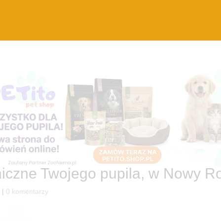
hiczne Twojego pupila, w Nowy R
y
|
0 komentarzy