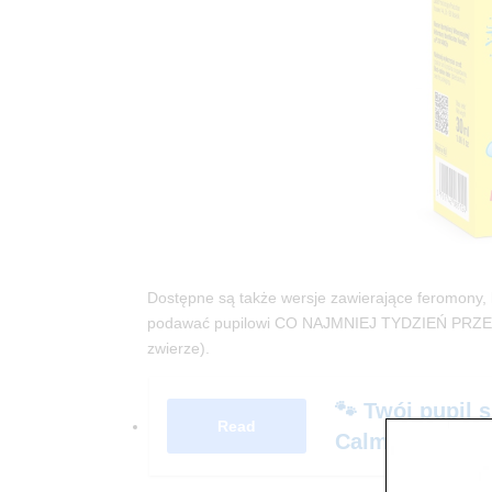
Dostępne są także wersje zawierające feromony, 
podawać pupilowi CO NAJMNIEJ TYDZIEŃ PRZE
zwierze).
🐾 Twój pupil 
Read
Calm&Relax Ca
dostawą do d