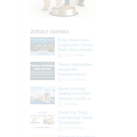
Zobacz również
Ryby akwariowe
Legionowo i Nowy
Dwór Mazowiecki –
Sklep ZooNemo
Z Życia Sklepu
Stwórz podwodne
arcydzieło:
Najpiękniejsze
rośliny akwariowe
Z Życia Sklepu
w ZooNemo –
Upały wracają!
Legionowo i Nowy
Zadbaj o komfort
Dwór Mazowiecki
swojego pupila z
matami
Promocje
chłodzącymi
Petito Pet Shop –
ZooNemo
Internetowy Sklep
Zoologiczny
Online! Wszystko
Z Życia Sklepu
Dla Twojego Pupila
Niedziela handlowa