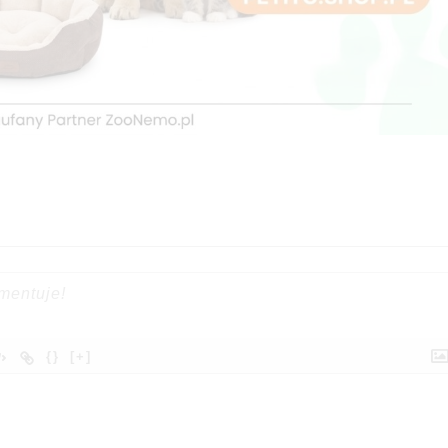
{}
[+]