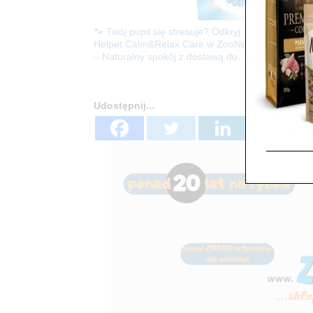
🐾 Twój pupil się stresuje? Odkryj
Rewol
Helpet Calm&Relax Care w ZooNemo
Pozna
– Naturalny spokój z dostawą do
ZooN
domu!
Udostępnij...