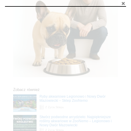
Zobacz również
Ryby akwariowe Legionowo i Nowy Dwór
Mazowiecki – Sklep ZooNemo
Z Życia Sklepu
Stwórz podwodne arcydzieło: Najpiękniejsze
rośliny akwariowe w ZooNemo – Legionowo i
Nowy Dwór Mazowiecki
Z Życia Sklepu