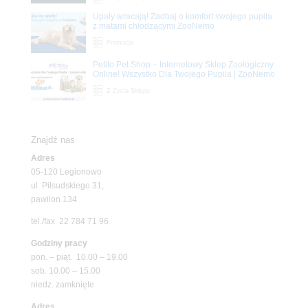
Upały wracają! Zadbaj o komfort swojego pupila
z matami chłodzącymi ZooNemo
Promocje
Petito Pet Shop – Internetowy Sklep Zoologiczny
Online! Wszystko Dla Twojego Pupila | ZooNemo
Z Życia Sklepu
Znajdź nas
Adres
05-120 Legionowo
ul. Piłsudskiego 31,
pawilon 134
tel./fax. 22 784 71 96
Godziny pracy
pon. – piąt. 10.00 – 19.00
sob. 10.00 – 15.00
niedz. zamknięte
Adres