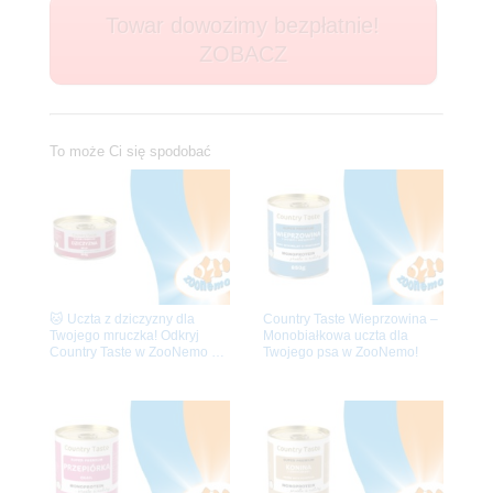
Towar dowozimy bezpłatnie!
ZOBACZ
To może Ci się spodobać
🐱 Uczta z dziczyzny dla
Country Taste Wieprzowina –
Twojego mruczka! Odkryj
Monobiałkowa uczta dla
Country Taste w ZooNemo – z
Twojego psa w ZooNemo!
darmową dostawą do domu!