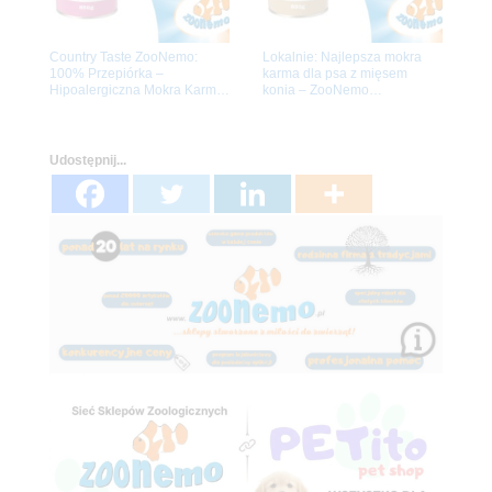
Country Taste ZooNemo:
Lokalnie: Najlepsza mokra
100% Przepiórka –
karma dla psa z mięsem
Hipoalergiczna Mokra Karma
konia – ZooNemo
dla Psa. Dowóz Gratis!
Legionowo/N. Dwór
Mazowiecki
Udostępnij...