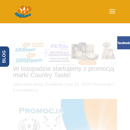
BLOG
W listopadzie startujemy z promocją
marki Country Taste!
utworzone przez
ZooNemo
|
paź 16, 2020
|
Promocje
|
0 komentarzy