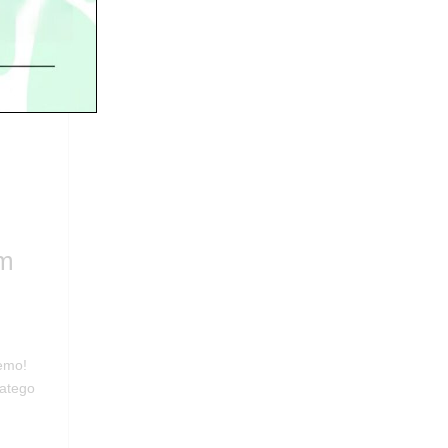
aste
a jest
em
Nemo!
latego