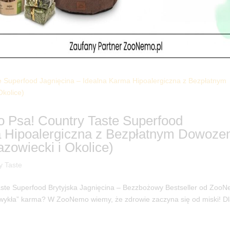
aste!” 🐾 Czas na Najlepszy Start: Odkryj Bezzbożową Karmę Country T
cia to klucz do zdrowia Twojego kota? W ZooNemo rozumiemy, jak ważn
 Psa! Country Taste Superfood
a Hipoalergiczna z Bezpłatnym Dowoz
owiecki i Okolice)
y Taste
ste Superfood Brytyjska Jagnięcina – Bezzbożowy Bestseller od Zoo
 „zwykła” karma? W ZooNemo wiemy, że zdrowie zaczyna się od miski! D