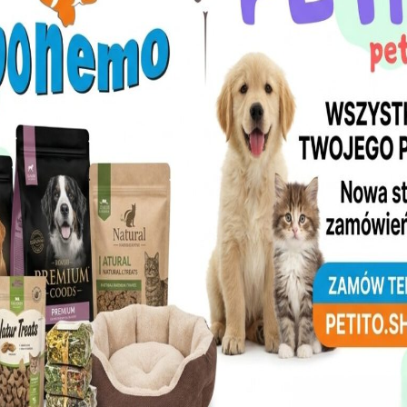
lepsza Mokra Karma Bezzbożowa dla
ZooNemo
y Taste
Bezzbożowa dla Szczeniąt – Dostępna w ZooNemo! 🐕 Czy wiesz, jak w
zczeniaka! Pierwsze miesiące życia Twojego pupila to czas intensywneg
t Country Taste – Idealny Start!
wo, Nowy Dwór Mazowiecki i Okolice!
y Taste