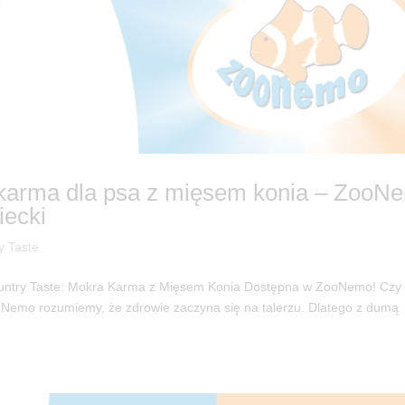
 karma dla psa z mięsem konia – ZooN
ecki
y Taste
ountry Taste: Mokra Karma z Mięsem Konia Dostępna w ZooNemo! Czy
ooNemo rozumiemy, że zdrowie zaczyna się na talerzu. Dlatego z dumą