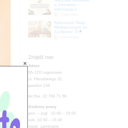
| ZooNemo
w Zoonemo –
Informacja o
godzinach otwarcia
Z Życia Sklepu
Radosnych Świąt
Wielkanocnych od
ZooNemo! 🐰🐣
Z Życia Sklepu
Znajdź nas
Adres
05-120 Legionowo
ul. Piłsudskiego 31,
pawilon 134
tel./fax. 22 784 71 96
Godziny pracy
pon. – piąt. 10.00 – 19.00
sob. 10.00 – 15.00
niedz. zamknięte