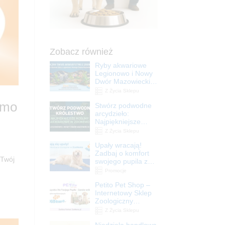
Zobacz również
Ryby akwariowe
Legionowo i Nowy
Dwór Mazowiecki –
Sklep ZooNemo
Z Życia Sklepu
emo
Stwórz podwodne
arcydzieło:
Najpiękniejsze
rośliny akwariowe
Z Życia Sklepu
w ZooNemo –
Upały wracają!
Legionowo i Nowy
Zadbaj o komfort
Dwór Mazowiecki
 Twój
swojego pupila z
matami
Promocje
chłodzącymi
Petito Pet Shop –
ZooNemo
Internetowy Sklep
Zoologiczny
Online! Wszystko
Z Życia Sklepu
Dla Twojego Pupila
Niedziela handlowa