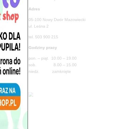
Adres
05-100 Nowy Dwór Mazowiecki
ul. Leśna 2
tel. 503 900 215
Godziny pracy
ażny
o
pon. – piąt. 10.00 – 19.00
sob. 8.00 – 15.00
niedz. zamknięte