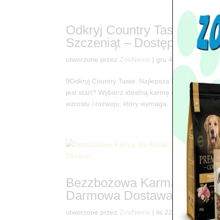
Odkryj Country Taste: Naj
Szczeniąt – Dostępna w 
utworzone przez
ZooNemo
|
gru 4, 2025
|
Countr
9Odkryj Country Taste: Najlepsza Mokra Karma 
jest start? Wybierz idealną karmę dla Twojego s
wzrostu i rozwoju, który wymaga...
Bezzbożowa Karma dla Kocią
Darmowa Dostawa: Legiono
utworzone przez
ZooNemo
|
lis 22, 2025
|
Countr