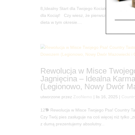
8„Idealny Start dla Twojego Kociaka z Country T
dla Kociąt! Czy wiesz, że pierwsze miesiące ży
dieta w tym okresie....
Rewolucja w Misce Twojego
Jagnięcina – Idealna Karm
(Legionowo, Nowy Dwór Maz
utworzone przez
ZooNemo
|
lis 16, 2025
|
Countr
12🐕 Rewolucja w Misce Twojego Psa! Country Ta
Czy Twój pies zasługuje na coś więcej niż tylko
z dumą prezentujemy absolutny...