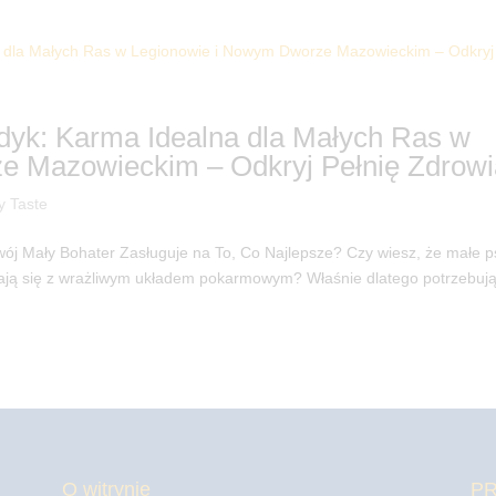
ndyk: Karma Idealna dla Małych Ras w
e Mazowieckim – Odkryj Pełnię Zdrowi
y Taste
wój Mały Bohater Zasługuje na To, Co Najlepsze? Czy wiesz, że małe p
kają się z wrażliwym układem pokarmowym? Właśnie dlatego potrzebuj
O witrynie
P