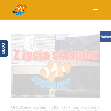
BLOG
Urządzanie akwarium 500L, szafki pod akwaria na