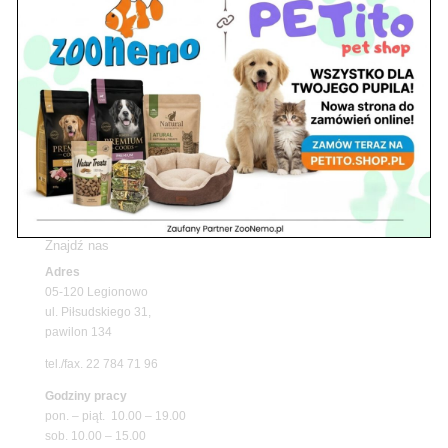
rośliny akwariowe w ZooNemo – Legionowo i
Nowy Dwór Mazowiecki
Z Życia Sklepu
Upały wracają! Zadbaj o komfort swojego pupila
z matami chłodzącymi ZooNemo
Promocje
Petito Pet Shop – Internetowy Sklep Zoologiczny
Online! Wszystko Dla Twojego Pupila | ZooNemo
Z Życia Sklepu
Znajdź nas
Adres
05-120 Legionowo
ul. Piłsudskiego 31,
pawilon 134
tel./fax. 22 784 71 96
Godziny pracy
pon. – piąt. 10.00 – 19.00
sob. 10.00 – 15.00