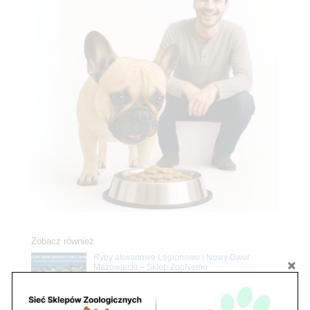
Zobacz również
Ryby akwariowe Legionowo i Nowy Dwór
Mazowiecki – Sklep ZooNemo
Z Życia Sklepu
Stwórz podwodne arcydzieło: Najpiękniejsze