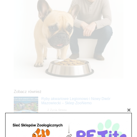
Zobacz również
Ryby akwariowe Legionowo i Nowy Dwór
Mazowiecki – Sklep ZooNemo
Z Życia Sklepu
Stwórz podwodne arcydzieło: Najpiękniejsze
rośliny akwariowe w ZooNemo – Legionowo i
Nowy Dwór Mazowiecki
Z Życia Sklepu