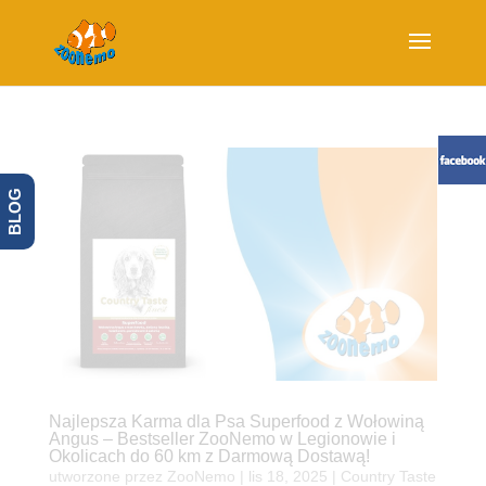
BLOG
Najlepsza Karma dla Psa Superfood z Wołowiną
Angus – Bestseller ZooNemo w Legionowie i
Okolicach do 60 km z Darmową Dostawą!
utworzone przez
ZooNemo
|
lis 18, 2025
|
Country Taste