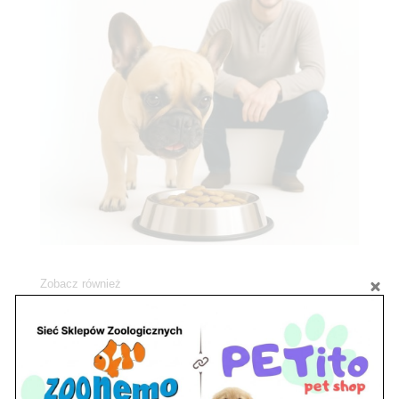
Zobacz również
Ryby akwariowe Legionowo i Nowy Dwór
Mazowiecki – Sklep ZooNemo
Z Życia Sklepu
Stwórz podwodne arcydzieło: Najpiękniejsze
rośliny akwariowe w ZooNemo – Legionowo i
Nowy Dwór Mazowiecki