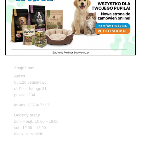
Z Życia Sklepu
Upały wracają! Zadbaj o komfort swojego pupila
z matami chłodzącymi ZooNemo
Promocje
Petito Pet Shop – Internetowy Sklep Zoologiczny
Online! Wszystko Dla Twojego Pupila | ZooNemo
Z Życia Sklepu
Znajdź nas
Adres
05-120 Legionowo
ul. Piłsudskiego 31,
pawilon 134
tel./fax. 22 784 71 96
Godziny pracy
pon. – piąt. 10.00 – 19.00
sob. 10.00 – 15.00
niedz. zamknięte