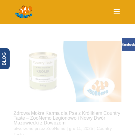
BLOG
Zdrowa Mokra Karma dla Psa z Królikiem Country
Taste – ZooNemo Legionowo i Nowy Dwór
Mazowiecki z Dowozem!
utworzone przez
ZooNemo
|
gru 11, 2025
|
Country
Taste