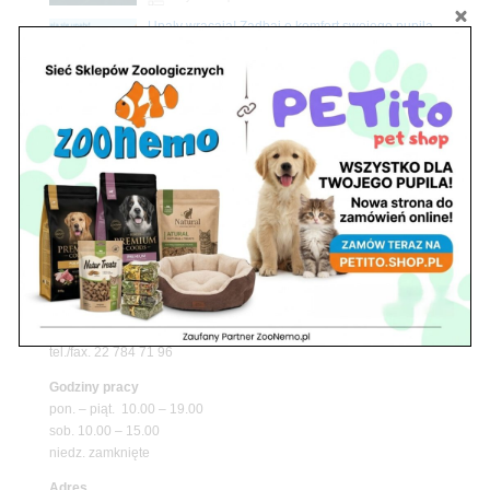
Upały wracają! Zadbaj o komfort swojego pupila
z matami chłodzącymi ZooNemo
Promocje
Petito Pet Shop – Internetowy Sklep Zoologiczny
Online! Wszystko Dla Twojego Pupila | ZooNemo
Z Życia Sklepu
Znajdź nas
Adres
05-120 Legionowo
ul. Piłsudskiego 31,
pawilon 134
tel./fax. 22 784 71 96
Godziny pracy
pon. – piąt. 10.00 – 19.00
sob. 10.00 – 15.00
niedz. zamknięte
Adres