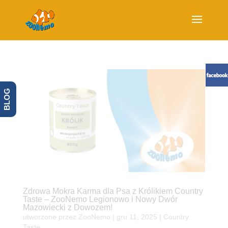
BLOG
Zdrowa Mokra Karma dla Psa z Królikiem Country
Taste – ZooNemo Legionowo i Nowy Dwór
Mazowiecki z Dowozem!
utworzone przez
ZooNemo
|
gru 11, 2025
|
Country
Taste