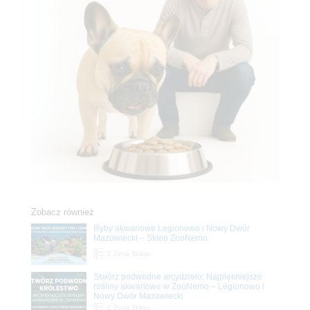
Zobacz również
Ryby akwariowe Legionowo i Nowy Dwór
Mazowiecki – Sklep ZooNemo
Z Życia Sklepu
Stwórz podwodne arcydzieło: Najpiękniejsze
rośliny akwariowe w ZooNemo – Legionowo i
Nowy Dwór Mazowiecki
Z Życia Sklepu