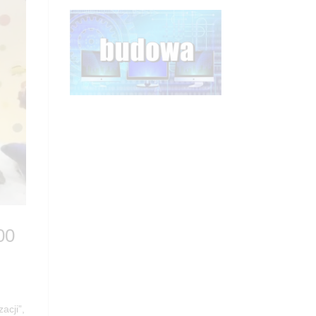
00
acji”,