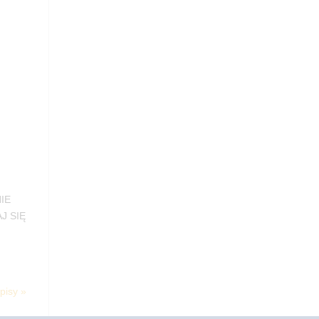
IE
J SIĘ
pisy »