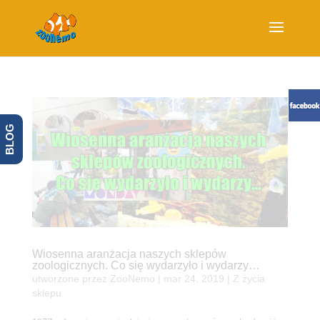
BLOG
Wiosenna aranżacja naszych sklepów
zoologicznych. Co się wydarzyło i wydarzy…
utworzone przez
ZooNemo
|
mar 24, 2019
|
Z życia
sklepu