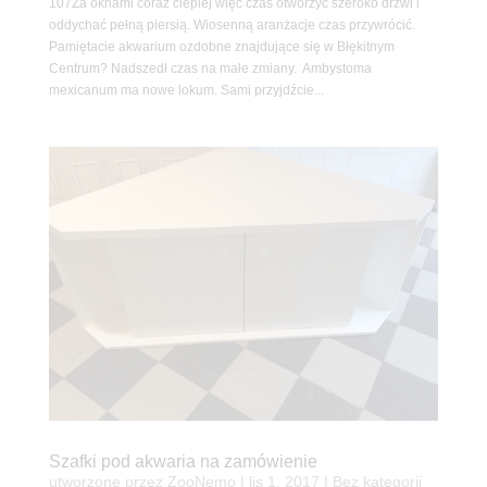
107Za oknami coraz cieplej więc czas otworzyć szeroko drzwi i
oddychać pełną piersią. Wiosenną aranżacje czas przywrócić.
Pamiętacie akwarium ozdobne znajdujące się w Błękitnym
Centrum? Nadszedł czas na małe zmiany. Ambystoma
mexicanum ma nowe lokum. Sami przyjdźcie...
Szafki pod akwaria na zamówienie
utworzone przez
ZooNemo
|
lis 1, 2017
| Bez kategorii