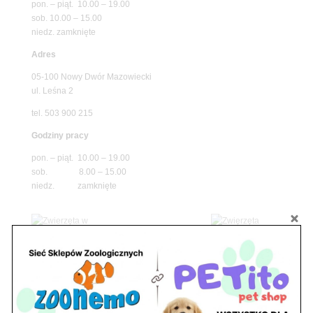
pon. – piąt. 10.00 – 19.00
sob. 10.00 – 15.00
niedz. zamknięte
Adres
05-100 Nowy Dwór Mazowiecki
ul. Leśna 2
tel. 503 900 215
Godziny pracy
pon. – piąt. 10.00 – 19.00
sob. 8.00 – 15.00
niedz. zamknięte