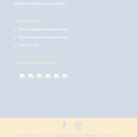
przybliży Państwu naszą ofertę.
PRYWATNOŚĆ
Zmień ustawienia prywatności
Historia ustawień prywatności
Cofnij zgody
Licznik odwiedzin witryny
Zaprojektowane przez
LegioBiznes.pl
/
Zoo Nemo
wszelkie prawa