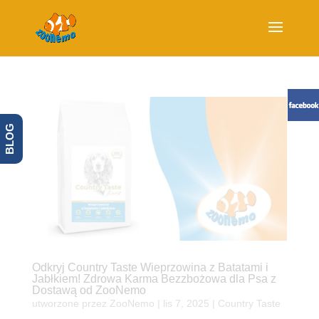
BLOG
Odkryj Country Taste Wieprzowina z Batatami i
Jabłkiem! Zdrowa Karma Bezzbożowa dla Psa z
Dostawą od ZooNemo
utworzone przez
ZooNemo
|
lis 7, 2025
|
Country Taste