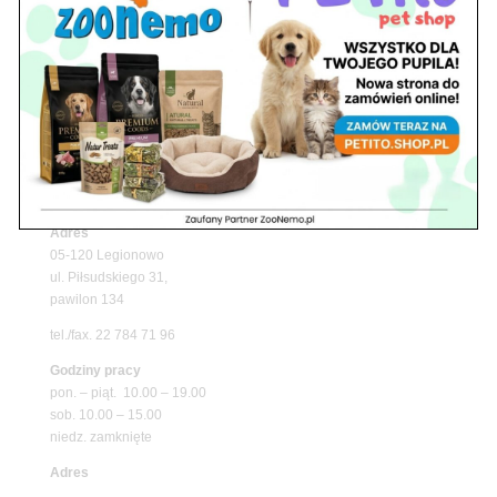
Upały wracają! Zadbaj o komfort swojego pupila
z matami chłodzącymi ZooNemo
Promocje
Petito Pet Shop – Internetowy Sklep Zoologiczny
Online! Wszystko Dla Twojego Pupila | ZooNemo
Z Życia Sklepu
Znajdź nas
Adres
05-120 Legionowo
ul. Piłsudskiego 31,
pawilon 134
tel./fax. 22 784 71 96
Godziny pracy
pon. – piąt. 10.00 – 19.00
sob. 10.00 – 15.00
niedz. zamknięte
Adres