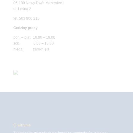
05-100 Nowy Dwór Mazowiecki
ul. Leśna 2
tel. 503 900 215
Godziny pracy
pon. – piąt. 10.00 – 19.00
sob. 8.00 – 15.00
niedz. zamknięte
O witrynie
Zapraszamy wszystkich posiadaczy i sympatyków zwierząt