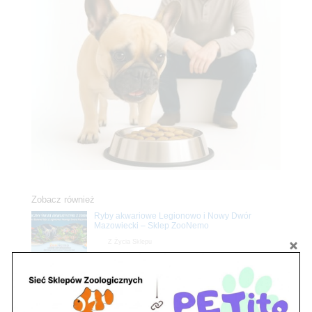
Zobacz również
Ryby akwariowe Legionowo i Nowy Dwór
Mazowiecki – Sklep ZooNemo
Z Życia Sklepu
Stwórz podwodne arcydzieło: Najpiękniejsze
rośliny akwariowe w ZooNemo – Legionowo i
Nowy Dwór Mazowiecki
Z Życia Sklepu