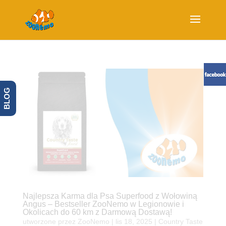
BLOG
Najlepsza Karma dla Psa Superfood z Wołowiną
Angus – Bestseller ZooNemo w Legionowie i
Okolicach do 60 km z Darmową Dostawą!
utworzone przez
ZooNemo
|
lis 18, 2025
|
Country Taste