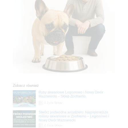
Zobacz również
Ryby akwariowe Legionowo i Nowy Dwór
Mazowiecki – Sklep ZooNemo
Z Życia Sklepu
Stwórz podwodne arcydzieło: Najpiękniejsze
rośliny akwariowe w ZooNemo – Legionowo i
Nowy Dwór Mazowiecki
Z Życia Sklepu