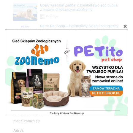
Upały wracają! Zadbaj o komfort swojego pupila
z matami chłodzącymi ZooNemo
Promocje
Petito Pet Shop – Internetowy Sklep Zoologiczny
Online! Wszystko Dla Twojego Pupila | ZooNemo
Z Życia Sklepu
Znajdź nas
Adres
05-120 Legionowo
ul. Piłsudskiego 31,
pawilon 134
tel./fax. 22 784 71 96
Godziny pracy
pon. – piąt. 10.00 – 19.00
sob. 10.00 – 15.00
niedz. zamknięte
Adres