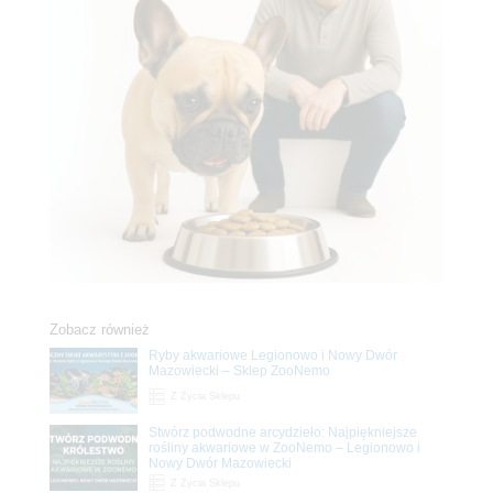
Zobacz również
Ryby akwariowe Legionowo i Nowy Dwór
Mazowiecki – Sklep ZooNemo
Z Życia Sklepu
Stwórz podwodne arcydzieło: Najpiękniejsze
rośliny akwariowe w ZooNemo – Legionowo i
Nowy Dwór Mazowiecki
Z Życia Sklepu