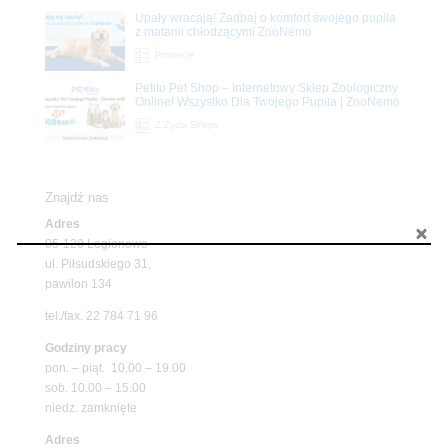
Upały wracają! Zadbaj o komfort swojego pupila
z matami chłodzącymi ZooNemo
Promocje
Petito Pet Shop – Internetowy Sklep Zoologiczny
Online! Wszystko Dla Twojego Pupila | ZooNemo
Z Życia Sklepu
Znajdź nas
Adres
05-120 Legionowo
ul. Piłsudskiego 31,
pawilon 134
tel./fax. 22 784 71 96
Godziny pracy
pon. – piąt. 10.00 – 19.00
sob. 10.00 – 15.00
niedz. zamknięte
Adres