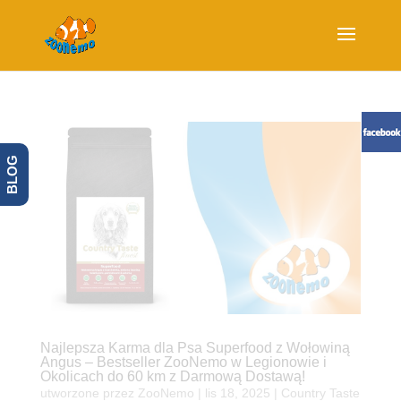
BLOG
Najlepsza Karma dla Psa Superfood z Wołowiną
Angus – Bestseller ZooNemo w Legionowie i
Okolicach do 60 km z Darmową Dostawą!
utworzone przez
ZooNemo
|
lis 18, 2025
|
Country Taste