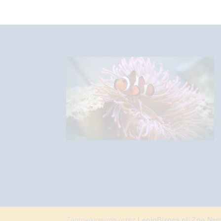
Zaprojektowane przez
LegioBiznes.pl
/
Zoo Ne