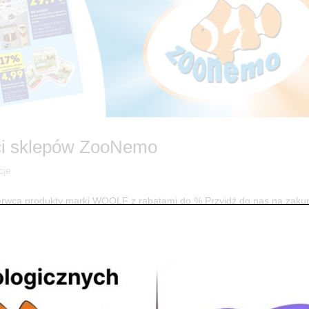
ci sklepów ZooNemo
cje
wca produkty marki WOOLF z rabatami do % Przyjdź do nas na zakup
mocje Świąteczne w ZooNemo! Odkryj Rabaty do -50% na Karmy i