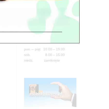
Adres
05-100 Nowy Dwór Mazowiecki
ul. Leśna 2
tel. 503 900 215
Godziny pracy
pon. – piąt. 10.00 – 19.00
sob. 8.00 – 15.00
niedz. zamknięte