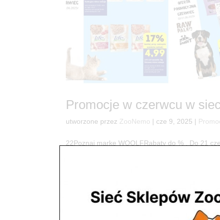
Promocje w czerwcu w sie
utworzone przez
ZooNemo
|
cze 9, 2025
|
Promo
22Poznaj markę WOOLFRabaty do % . Do 21 czer
poznaj markę WOOLF dla psa i kota. . Mega Pro
Przysmaki! Read Przysmaki 500g już za ,zł/szt ....