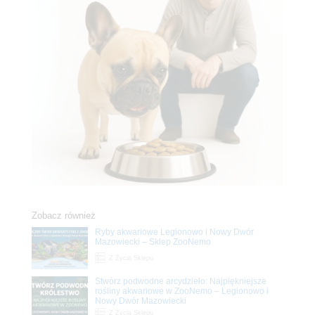
Zobacz również
Ryby akwariowe Legionowo i Nowy Dwór
Mazowiecki – Sklep ZooNemo
Z Życia Sklepu
Stwórz podwodne arcydzieło: Najpiękniejsze
rośliny akwariowe w ZooNemo – Legionowo i
Nowy Dwór Mazowiecki
Z Życia Sklepu