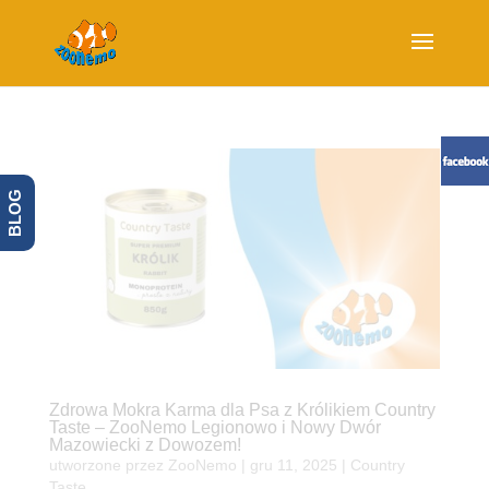
BLOG
Zdrowa Mokra Karma dla Psa z Królikiem Country
Taste – ZooNemo Legionowo i Nowy Dwór
Mazowiecki z Dowozem!
utworzone przez
ZooNemo
|
gru 11, 2025
|
Country
Taste