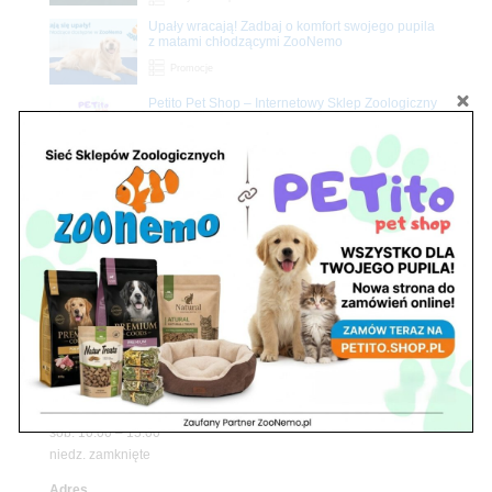
Upały wracają! Zadbaj o komfort swojego pupila
z matami chłodzącymi ZooNemo
Promocje
Petito Pet Shop – Internetowy Sklep Zoologiczny
Online! Wszystko Dla Twojego Pupila | ZooNemo
Z Życia Sklepu
Znajdź nas
Adres
05-120 Legionowo
ul. Piłsudskiego 31,
pawilon 134
tel./fax. 22 784 71 96
Godziny pracy
pon. – piąt. 10.00 – 19.00
sob. 10.00 – 15.00
niedz. zamknięte
Adres