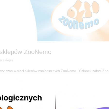
ci sklepów ZooNemo
ia sklepu
iższy czas w sieci sklepów zoologicznych ZooNemo Członek załogi Z
 się zbliża, a wraz z nim inwentaryzacje Read Przedstawiamy Wam