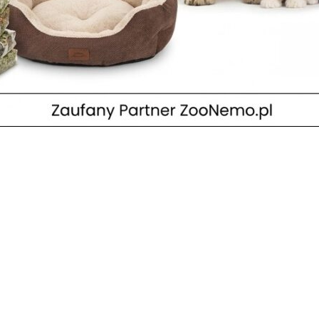
!
cje
,
Z życia sklepu
ojalnościowy, podczas którego do zdobycia jest książka „Psi Geniusz” 
tów marki Tropidog otrzymacie jedną naklejkę. Za uzbieranie 5 nakle