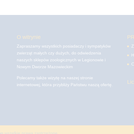
O witrynie
P
Zapraszamy wszystkich posiadaczy i sympatyków
Z
zwierząt małych czy dużych, do odwiedzenia
H
naszych sklepów zoologicznych w Legionowie i
C
Nowym Dworze Mazowieckim
Polecamy także wizytę na naszej stronie
Li
internetowej, która przybliży Państwu naszą ofertę.
mo
wszelkie prawa zastrzeżone