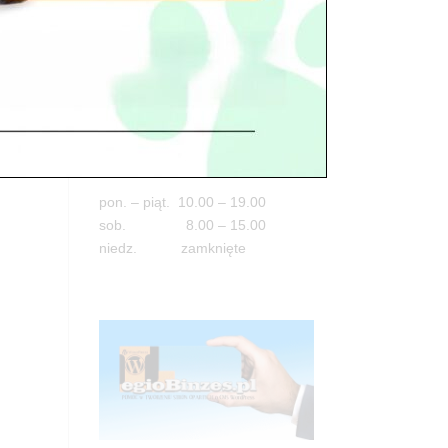
Adres
05-100 Nowy Dwór Mazowiecki
ul. Leśna 2
tel. 503 900 215
? za
Godziny pracy
jek
pon. – piąt. 10.00 – 19.00
sob. 8.00 – 15.00
niedz. zamknięte