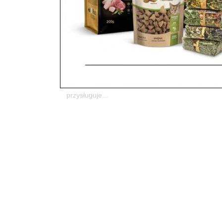
Ruszamy z ekstra promocją
utworzone przez
ZooNemo
|
lip 27, 2019
|
Promo
54? Wraz z firmą Tropical organizujemy program l
każde 50 złotych przeznaczonych na zakup produk
przysługuje...