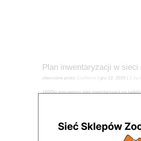
Plan inwentaryzacji w sie
utworzone przez
ZooNemo
|
gru 12, 2020
|
Z życ
160Oto poprawiony plan inwentaryzacji na najbl
Oto nowy członek załogi Zoonemo ? Koniec roku
Freddiego ? Opublikowany...