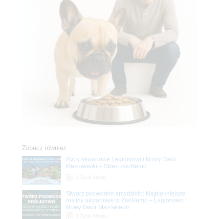
Zobacz również
Ryby akwariowe Legionowo i Nowy Dwór
Mazowiecki – Sklep ZooNemo
Z Życia Sklepu
Stwórz podwodne arcydzieło: Najpiękniejsze
rośliny akwariowe w ZooNemo – Legionowo i
Nowy Dwór Mazowiecki
Z Życia Sklepu