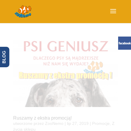
BLOG
Ruszamy z ekstra promocją!
utworzone przez
ZooNemo
|
lip 27, 2019
|
Promocje
,
Z
życia sklepu