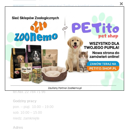
Upały wracają! Zadbaj o komfort swojego pupila
z matami chłodzącymi ZooNemo
Promocje
Petito Pet Shop – Internetowy Sklep Zoologiczny
Online! Wszystko Dla Twojego Pupila | ZooNemo
Z Życia Sklepu
Znajdź nas
Adres
05-120 Legionowo
ul. Piłsudskiego 31,
pawilon 134
tel./fax. 22 784 71 96
Godziny pracy
pon. – piąt. 10.00 – 19.00
sob. 10.00 – 15.00
niedz. zamknięte
Adres