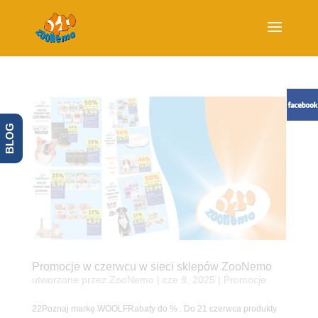
BLOG
Promocje w czerwcu w sieci sklepów ZooNemo
utworzone przez
ZooNemo
|
cze 9, 2025
|
Promocje
22Poznaj markę WOOLFRabaty do % . Do 21 czerwca produkty