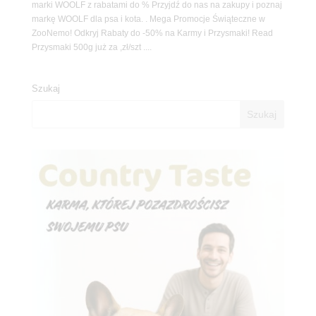
marki WOOLF z rabatami do % Przyjdź do nas na zakupy i poznaj
markę WOOLF dla psa i kota. . Mega Promocje Świąteczne w
ZooNemo! Odkryj Rabaty do -50% na Karmy i Przysmaki! Read
Przysmaki 500g już za ,zł/szt ....
Szukaj