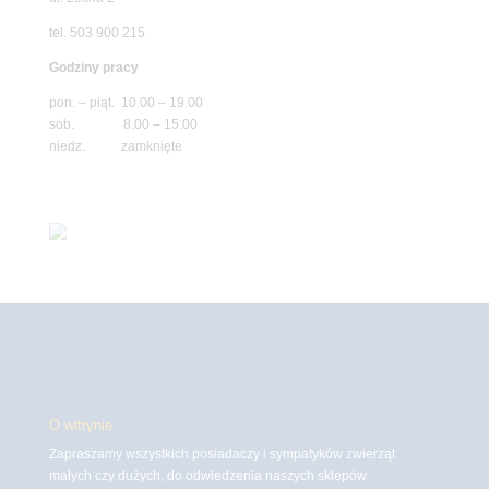
tel. 503 900 215
Godziny pracy
pon. – piąt. 10.00 – 19.00
sob. 8.00 – 15.00
niedz. zamknięte
O witrynie
Zapraszamy wszystkich posiadaczy i sympatyków zwierząt
małych czy dużych, do odwiedzenia naszych sklepów