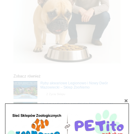
Zobacz również
Ryby akwariowe Legionowo i Nowy Dwór
Mazowiecki – Sklep ZooNemo
Z Życia Sklepu
Stwórz podwodne arcydzieło: Najpiękniejsze
rośliny akwariowe w ZooNemo – Legionowo i
Nowy Dwór Mazowiecki
Z Życia Sklepu
Upały wracają! Zadbaj o komfort swojego pupila
z matami chłodzącymi ZooNemo