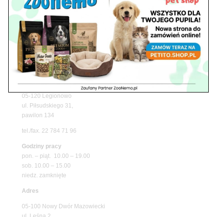
Promocje
Petito Pet Shop – Internetowy Sklep Zoologiczny
Online! Wszystko Dla Twojego Pupila | ZooNemo
Z Życia Sklepu
Znajdź nas
Adres
05-120 Legionowo
ul. Piłsudskiego 31,
pawilon 134
tel./fax. 22 784 71 96
Godziny pracy
pon. – piąt. 10.00 – 19.00
sob. 10.00 – 15.00
niedz. zamknięte
Adres
05-100 Nowy Dwór Mazowiecki
ul. Leśna 2