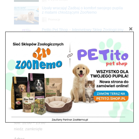
Upały wracają! Zadbaj o komfort swojego pupila
z matami chłodzącymi ZooNemo
Promocje
Petito Pet Shop – Internetowy Sklep Zoologiczny
Online! Wszystko Dla Twojego Pupila | ZooNemo
Z Życia Sklepu
Znajdź nas
Adres
05-120 Legionowo
ul. Piłsudskiego 31,
pawilon 134
tel./fax. 22 784 71 96
Godziny pracy
pon. – piąt. 10.00 – 19.00
sob. 10.00 – 15.00
niedz. zamknięte
Adres