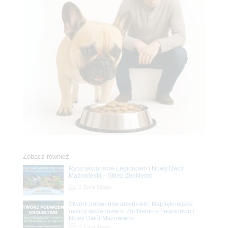
Zobacz również
Ryby akwariowe Legionowo i Nowy Dwór
Mazowiecki – Sklep ZooNemo
Z Życia Sklepu
Stwórz podwodne arcydzieło: Najpiękniejsze
rośliny akwariowe w ZooNemo – Legionowo i
Nowy Dwór Mazowiecki
Z Życia Sklepu