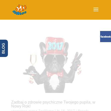
BLOG
Zadbaj o zdrowie psychiczne Twojego pupila, w
Nowy Rok!
utworzone przez
ZooNemo
|
lis 16, 2017
|
Porady