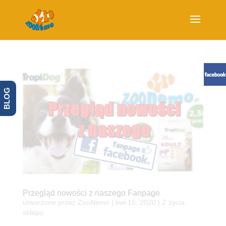
BLOG
Przegląd nowości z naszego Fanpage
utworzone przez
ZooNemo
|
kwi 15, 2020
|
Z życia
sklepu