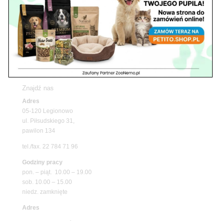
z matami chłodzącymi ZooNemo
Promocje
Petito Pet Shop – Internetowy Sklep Zoologiczny
Online! Wszystko Dla Twojego Pupila | ZooNemo
Z Życia Sklepu
Znajdź nas
Adres
05-120 Legionowo
ul. Piłsudskiego 31,
pawilon 134
tel./fax. 22 784 71 96
Godziny pracy
pon. – piąt. 10.00 – 19.00
sob. 10.00 – 15.00
niedz. zamknięte
Adres