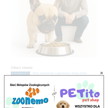
Zobacz również
Ryby akwariowe Legionowo i Nowy Dwór
Mazowiecki – Sklep ZooNemo
Z Życia Sklepu
Stwórz podwodne arcydzieło: Najpiękniejsze
rośliny akwariowe w ZooNemo – Legionowo i
Nowy Dwór Mazowiecki
Z Życia Sklepu
Upały wracają! Zadbaj o komfort swojego pupila