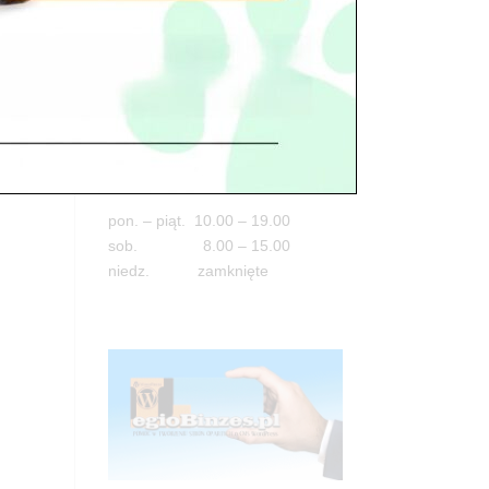
Adres
05-100 Nowy Dwór Mazowiecki
ul. Leśna 2
tel. 503 900 215
Godziny pracy
pon. – piąt. 10.00 – 19.00
sob. 8.00 – 15.00
niedz. zamknięte