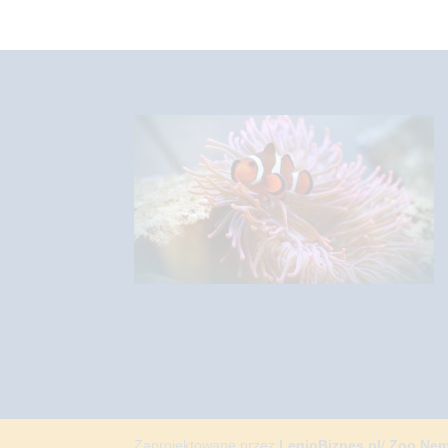
Zaprojektowane przez
LegioBiznes.pl
/
Zoo Ne