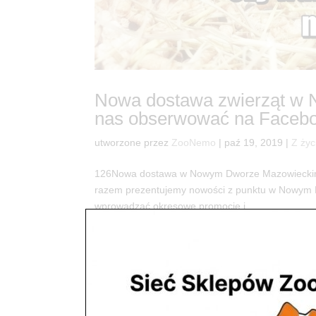
Nowa dostawa zwierząt w
nas obserwować na Faceb
utworzone przez
ZooNemo
|
paź 19, 2019
|
Z życ
126Nowa dostawa w Nowym Dworze Mazowieckim C
razem prezentujemy nowości z punktu w Nowym
wprowadzać okresowe promocje i...