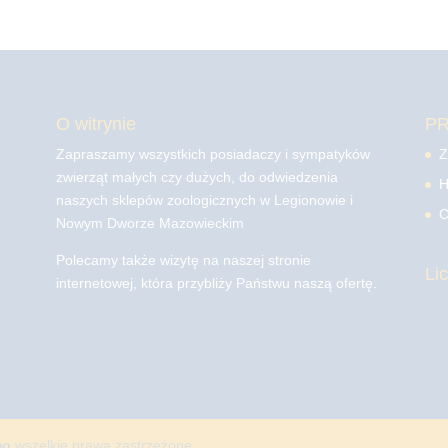
O witrynie
P
Zapraszamy wszystkich posiadaczy i sympatyków
Z
zwierząt małych czy dużych, do odwiedzenia
H
naszych sklepów zoologicznych w Legionowie i
C
Nowym Dworze Mazowieckim
Polecamy także wizytę na naszej stronie
Li
internetowej, która przybliży Państwu naszą ofertę.
mo
wszelkie prawa zastrzeżone