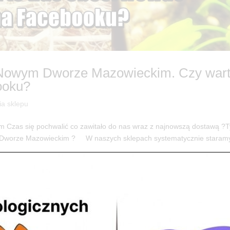
 Nowym Dworze Mazowieckim. Czy war
ooku?
ia sklepu
zas się pochwalić co zawitało do nas wraz z najnowszą dostawą ?
 Dworze Mazowieckim ? W naszych sklepach systematycznie staramy