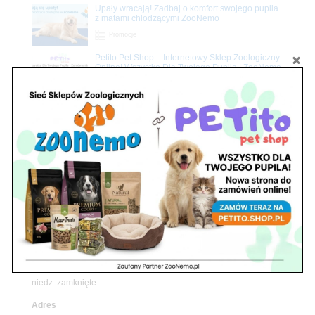
Upały wracają! Zadbaj o komfort swojego pupila
z matami chłodzącymi ZooNemo
Promocje
Petito Pet Shop – Internetowy Sklep Zoologiczny
Online! Wszystko Dla Twojego Pupila | ZooNemo
Z Życia Sklepu
Znajdź nas
Adres
05-120 Legionowo
ul. Piłsudskiego 31,
pawilon 134
tel./fax. 22 784 71 96
Godziny pracy
pon. – piąt. 10.00 – 19.00
sob. 10.00 – 15.00
niedz. zamknięte
Adres