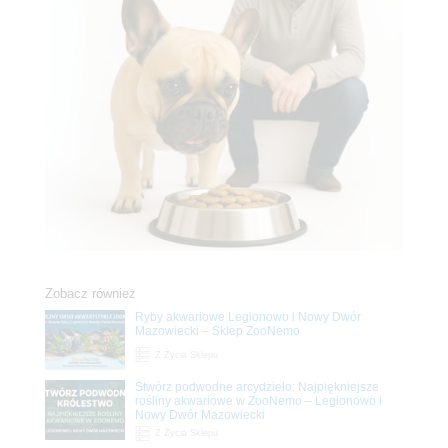
Zobacz również
Ryby akwariowe Legionowo i Nowy Dwór
Mazowiecki – Sklep ZooNemo
Z Życia Sklepu
Stwórz podwodne arcydzieło: Najpiękniejsze
rośliny akwariowe w ZooNemo – Legionowo i
Nowy Dwór Mazowiecki
Z Życia Sklepu