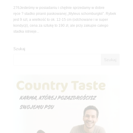
276Jesteśmy w posiadaniu i chętnie sprzedamy w dobre
ręce ? stadko piranii paskowanej „Myleus schomburgkii”. Rybek
jest 9 szt, a wielkość to ok. 12-15 cm (odchowane i w super
kondycji), cena za sztukę to 190 zł, ale przy zakupie całego
stadka istnieje...
Szukaj