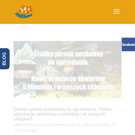
BLOG
Stadko piranii paskowej do sprzedania. Nowe
aranżacje akwariów u klientów i w naszych
sklepach
utworzone przez
ZooNemo
|
kwi 26, 2019
|
Porady
,
Z
życia sklepu