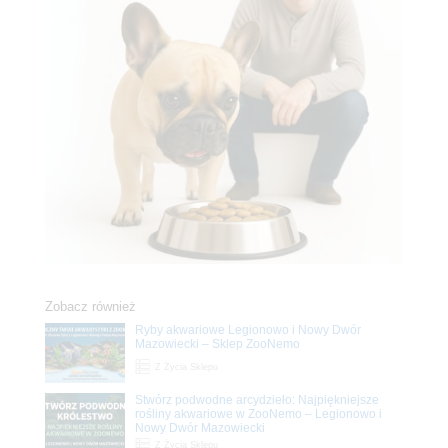
Zobacz również
Ryby akwariowe Legionowo i Nowy Dwór
Mazowiecki – Sklep ZooNemo
Z Życia Sklepu
Stwórz podwodne arcydzieło: Najpiękniejsze
rośliny akwariowe w ZooNemo – Legionowo i
Nowy Dwór Mazowiecki
Z Życia Sklepu