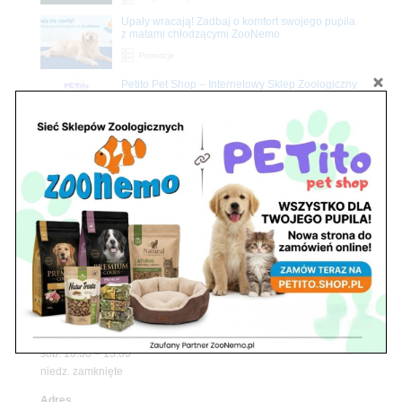
Upały wracają! Zadbaj o komfort swojego pupila
z matami chłodzącymi ZooNemo
Promocje
Petito Pet Shop – Internetowy Sklep Zoologiczny
Online! Wszystko Dla Twojego Pupila | ZooNemo
Z Życia Sklepu
Znajdź nas
Adres
05-120 Legionowo
ul. Piłsudskiego 31,
pawilon 134
tel./fax. 22 784 71 96
Godziny pracy
pon. – piąt. 10.00 – 19.00
sob. 10.00 – 15.00
niedz. zamknięte
Adres