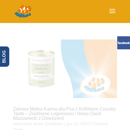
BLOG
Zdrowa Mokra Karma dla Psa z Królikiem Country
Taste – ZooNemo Legionowo i Nowy Dwór
Mazowiecki z Dowozem!
utworzone przez
ZooNemo
|
gru 11, 2025
|
Country
Taste